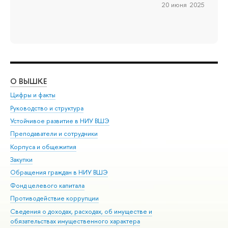
20 июня 2025
О ВЫШКЕ
ОБ
Цифры и факты
Ли
Руководство и структура
Дов
Устойчивое развитие в НИУ ВШЭ
Ол
Преподаватели и сотрудники
При
Корпуса и общежития
Вы
Закупки
При
Обращения граждан в НИУ ВШЭ
Ас
Фонд целевого капитала
До
Противодействие коррупции
Цен
Сведения о доходах, расходах, об имуществе и
Би
обязательствах имущественного характера
Об