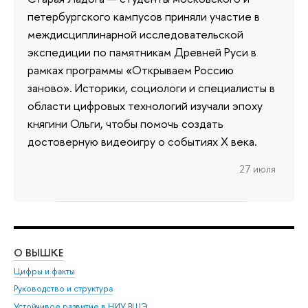
петербургского кампусов приняли участие в
междисциплинарной исследовательской
экспедиции по памятникам Древней Руси в
рамках программы «Открываем Россию
заново». Историки, социологи и специалисты в
области цифровых технологий изучали эпоху
княгини Ольги, чтобы помочь создать
достоверную видеоигру о событиях X века.
27 июля
О ВЫШКЕ
ОБ
Цифры и факты
Ли
Руководство и структура
Дов
Устойчивое развитие в НИУ ВШЭ
Ол