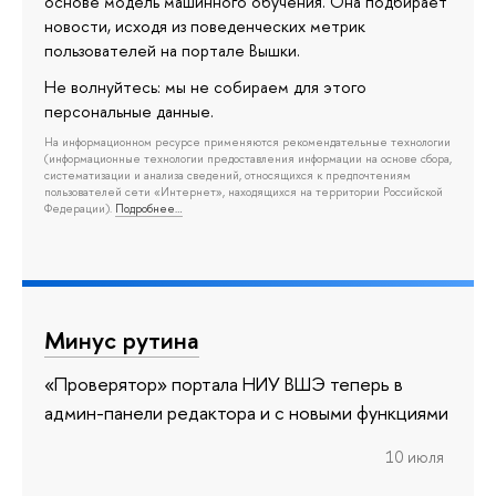
основе модель машинного обучения. Она подбирает
новости, исходя из поведенческих метрик
пользователей на портале Вышки.
Не волнуйтесь: мы не собираем для этого
персональные данные.
На информационном ресурсе применяются рекомендательные технологии
(информационные технологии предоставления информации на основе сбора,
систематизации и анализа сведений, относящихся к предпочтениям
пользователей сети «Интернет», находящихся на территории Российской
Федерации).
Подробнее…
Минус рутина
«Проверятор» портала НИУ ВШЭ теперь в
админ-панели редактора и с новыми функциями
10 июля