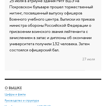
25 июля в атриуме здания НИУ ВШЭ на
Покровском бульваре прошел торжественный
митинг, посвященный выпуску офицеров
Военного учебного центра. Выписки из приказа
министра обороны Российской Федерации о
присвоении воинского звания лейтенанта с
зачислением в запас и дипломы об окончании
университета получили 132 человека. Затем
состоялся офицерский бал.
27 июля
О ВЫШКЕ
ОБ
Цифры и факты
Ли
Руководство и структура
Дов