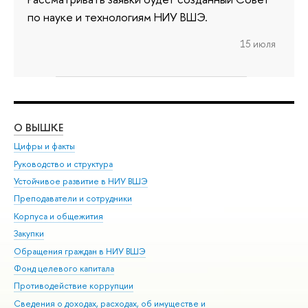
по науке и технологиям НИУ ВШЭ.
15 июля
О ВЫШКЕ
ОБ
Цифры и факты
Ли
Руководство и структура
Дов
Устойчивое развитие в НИУ ВШЭ
Ол
Преподаватели и сотрудники
При
Корпуса и общежития
Вы
Закупки
При
Обращения граждан в НИУ ВШЭ
Ас
Фонд целевого капитала
До
Противодействие коррупции
Цен
Сведения о доходах, расходах, об имуществе и
Би