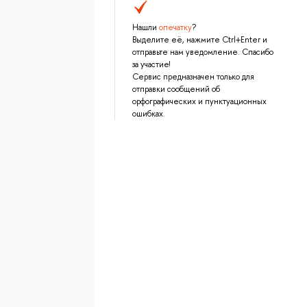
Нашли
опечатку
?
Выделите её, нажмите Ctrl+Enter и
отправьте нам уведомление. Спасибо
за участие!
Сервис предназначен только для
отправки сообщений об
орфографических и пунктуационных
ошибках.