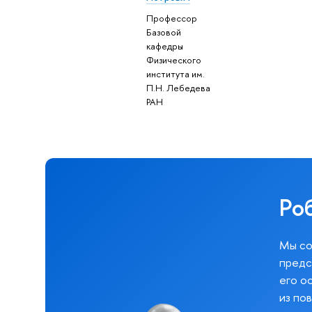
Профессор
Базовой
кафедры
Физического
института им.
П.Н. Лебедева
РАН
Ро
Мы со
предс
его о
из по