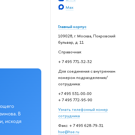
Max
Главный корпус
109028, г. Москва, Покровский
бульвар, д. 11
Справочная:
+ 7 495 771-32-32
Для соединения с внутренним
номером подразделения/
сотрудника:
+7 495 531-00-00
+ 7 495 772-95-90
еющего
Узнать телефонный номер
зимова. В
сотрудника
и, исходя
Факс: + 7 495 628-79-31
hse@hse.ru