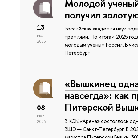
Молодой учены
получил золоту
13
Российская академия наук подв
июл
премиями. По итогам 2025 года
2026
молодым ученым России. В чи
Петербург.
«Вышкинец одн
навсегда»: как 
Питерской Выш
08
июл
В КСК «Арена» состоялось одн
2026
ВШЭ — Санкт-Петербург. В 202
магистра Питерской Вышки, 303