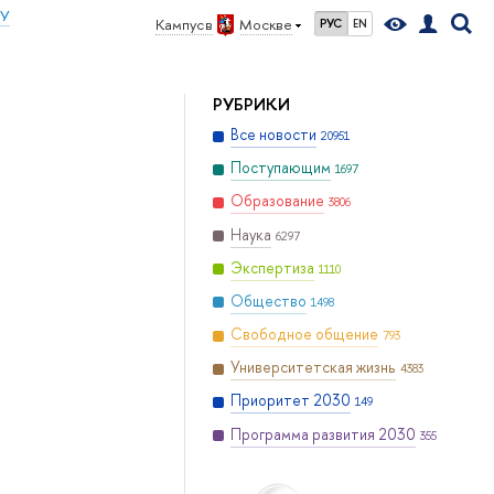
ИУ
Кампус в
Москве
РУС
EN
РУБРИКИ
Все новости
20951
Поступающим
1697
Образование
3806
Наука
6297
Экспертиза
1110
Общество
1498
Свободное общение
793
Университетская жизнь
4383
Приоритет 2030
149
Программа развития 2030
355