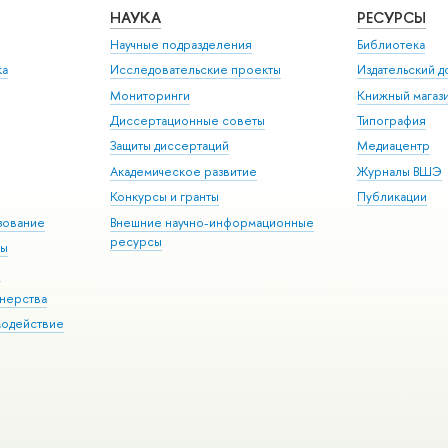
НАУКА
РЕСУРСЫ
Научные подразделения
Библиотека
ка
Исследовательские проекты
Издательский 
Мониторинги
Книжный магаз
Диссертационные советы
Типография
Защиты диссертаций
Медиацентр
Академическое развитие
Журналы ВШЭ
Конкурсы и гранты
Публикации
зование
Внешние научно-информационные
ресурсы
ры
Э
нерства
модействие