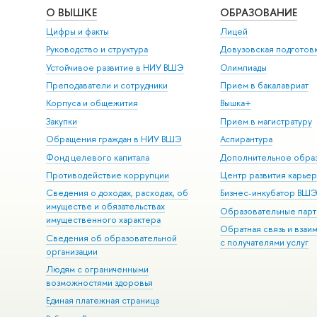
О ВЫШКЕ
ОБРАЗОВАНИЕ
Цифры и факты
Лицей
Руководство и структура
Довузовская подготов
Устойчивое развитие в НИУ ВШЭ
Олимпиады
Преподаватели и сотрудники
Прием в бакалавриат
Корпуса и общежития
Вышка+
Закупки
Прием в магистратуру
Обращения граждан в НИУ ВШЭ
Аспирантура
Фонд целевого капитала
Дополнительное обра
Противодействие коррупции
Центр развития карье
Сведения о доходах, расходах, об
Бизнес-инкубатор ВШ
имуществе и обязательствах
Образовательные парт
имущественного характера
Обратная связь и взаи
Сведения об образовательной
с получателями услуг
организации
Людям с ограниченными
возможностями здоровья
Единая платежная страница