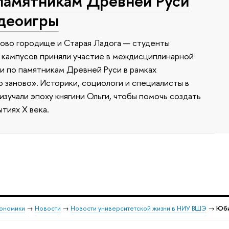
памятникам Древней Руси
идеоигры
ково городище и Старая Ладога — студенты
 кампусов приняли участие в междисциплинарной
 по памятникам Древней Руси в рамках
заново». Историки, социологи и специалисты в
зучали эпоху княгини Ольги, чтобы помочь создать
тиях X века.
кономики
→
Новости
→
Новости университетской жизни в НИУ ВШЭ
→
Юби