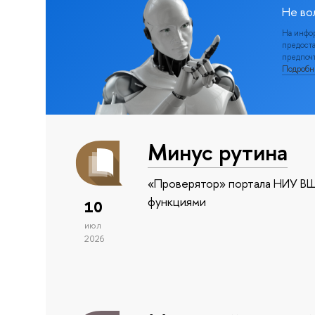
Не во
На инфо
предоста
предпочт
Подроб
Минус рутина
«Проверятор» портала НИУ ВШ
функциями
10
июл
2026