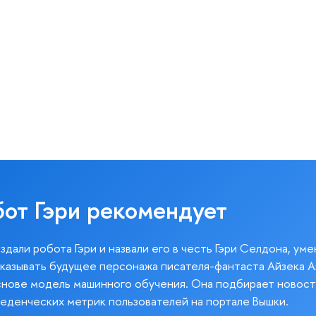
бот Гэри рекомендует
здали робота Гэри и назвали его в честь Гэри Селдона, ум
казывать будущее персонажа писателя-фантаста Айзека А
снове модель машинного обучения. Она подбирает новост
веденческих метрик пользователей на портале Вышки.