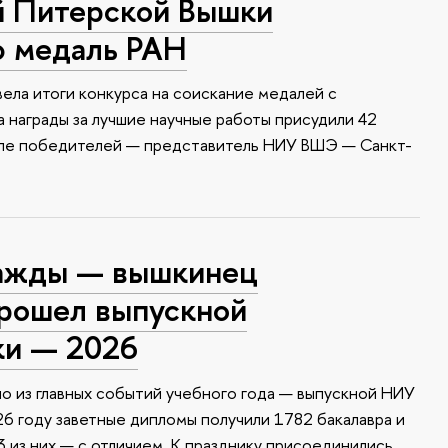
й Питерской Вышки
ю медаль РАН
ела итоги конкурса на соискание медалей с
 награды за лучшие научные работы присудили 42
сле победителей — представитель НИУ ВШЭ — Санкт-
ажды — вышкинец
прошел выпускной
ки — 2026
о из главных событий учебного года — выпускной НИУ
6 году заветные дипломы получили 1782 бакалавра и
 из них — с отличием. К празднику присоединились