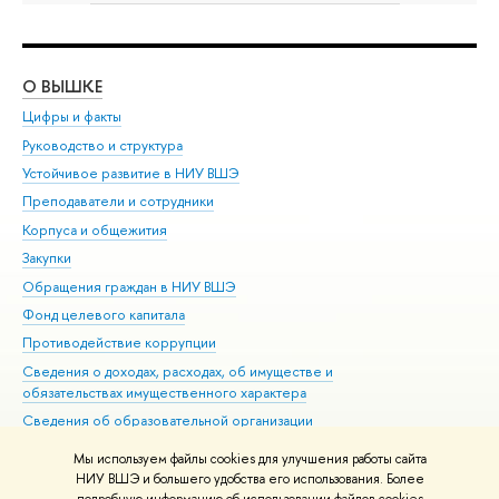
О ВЫШКЕ
ОБ
Цифры и факты
Ли
Руководство и структура
Дов
Устойчивое развитие в НИУ ВШЭ
Ол
Преподаватели и сотрудники
При
Корпуса и общежития
Вы
Закупки
При
Обращения граждан в НИУ ВШЭ
Ас
Фонд целевого капитала
До
Противодействие коррупции
Цен
Сведения о доходах, расходах, об имуществе и
Би
обязательствах имущественного характера
Об
Сведения об образовательной организации
Обр
Людям с ограниченными возможностями здоровья
Мы используем файлы cookies для улучшения работы сайта
Единая платежная страница
НИУ ВШЭ и большего удобства его использования. Более