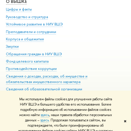
О ВЫШКЕ
ОБ
Цифры и факты
Ли
Руководство и структура
Дов
Устойчивое развитие в НИУ ВШЭ
Ол
Преподаватели и сотрудники
При
Корпуса и общежития
Вы
Закупки
При
Обращения граждан в НИУ ВШЭ
Ас
Фонд целевого капитала
До
Противодействие коррупции
Цен
Сведения о доходах, расходах, об имуществе и
Би
обязательствах имущественного характера
Об
Сведения об образовательной организации
Обр
Людям с ограниченными возможностями здоровья
Мы используем файлы cookies для улучшения работы сайта
Единая платежная страница
НИУ ВШЭ и большего удобства его использования. Более
подробную информацию об использовании файлов cookies
Работа в Вышке
можно найти
здесь
, наши правила обработки персональных
данных –
здесь
. Продолжая пользоваться сайтом, вы
✖
Редактору
подтверждаете, что были проинформированы об
© НИУ ВШЭ 1993–2026
Адреса и контакты
Условия использования
использовании файлов cookies сайтом НИУ ВШЭ и согласны