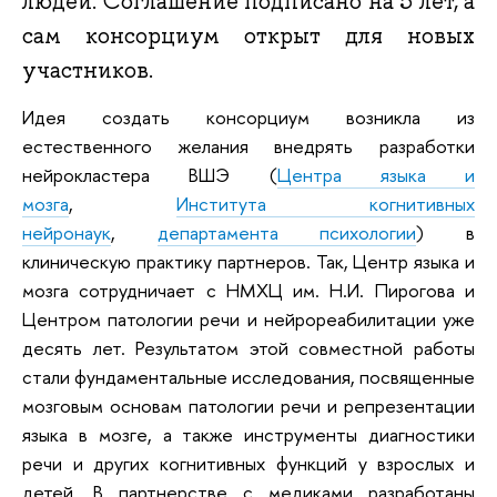
людей. Соглашение подписано на 5 лет, а
сам консорциум открыт для новых
участников.
Идея создать консорциум возникла из
естественного желания внедрять разработки
нейрокластера ВШЭ (
Центра языка и
мозга
,
Института когнитивных
нейронаук
,
департамента психологии
) в
клиническую практику партнеров. Так, Центр языка и
мозга сотрудничает с НМХЦ им. Н.И. Пирогова и
Центром патологии речи и нейрореабилитации уже
десять лет. Результатом этой совместной работы
стали фундаментальные исследования, посвященные
мозговым основам патологии речи и репрезентации
языка в мозге, а также инструменты диагностики
речи и других когнитивных функций у взрослых и
детей. В партнерстве с медиками разработаны