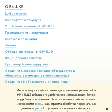
О ВЫШКЕ
ОБ
Цифры и факты
Ли
Руководство и структура
Дов
Устойчивое развитие в НИУ ВШЭ
Ол
Преподаватели и сотрудники
При
Корпуса и общежития
Вы
Закупки
При
Обращения граждан в НИУ ВШЭ
Ас
Фонд целевого капитала
До
Противодействие коррупции
Цен
Сведения о доходах, расходах, об имуществе и
Би
обязательствах имущественного характера
Об
Сведения об образовательной организации
Обр
Людям с ограниченными возможностями здоровья
Мы используем файлы cookies для улучшения работы сайта
Единая платежная страница
НИУ ВШЭ и большего удобства его использования. Более
подробную информацию об использовании файлов cookies
Работа в Вышке
можно найти
здесь
, наши правила обработки персональных
данных –
здесь
. Продолжая пользоваться сайтом, вы
✖