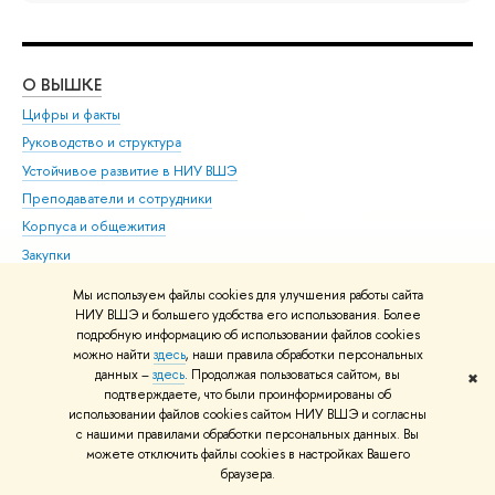
О ВЫШКЕ
ОБ
Цифры и факты
Ли
Руководство и структура
Дов
Устойчивое развитие в НИУ ВШЭ
Ол
Преподаватели и сотрудники
При
Корпуса и общежития
Вы
Закупки
При
Обращения граждан в НИУ ВШЭ
Ас
Мы используем файлы cookies для улучшения работы сайта
Фонд целевого капитала
До
НИУ ВШЭ и большего удобства его использования. Более
подробную информацию об использовании файлов cookies
Противодействие коррупции
Цен
можно найти
здесь
, наши правила обработки персональных
Сведения о доходах, расходах, об имуществе и
Би
данных –
здесь
. Продолжая пользоваться сайтом, вы
✖
обязательствах имущественного характера
Об
подтверждаете, что были проинформированы об
использовании файлов cookies сайтом НИУ ВШЭ и согласны
Сведения об образовательной организации
Обр
с нашими правилами обработки персональных данных. Вы
Людям с ограниченными возможностями здоровья
можете отключить файлы cookies в настройках Вашего
Единая платежная страница
браузера.