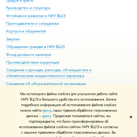
Цифры и факты
Ли
Руководство и структура
Дов
Устойчивое развитие в НИУ ВШЭ
Ол
Преподаватели и сотрудники
При
Корпуса и общежития
Вы
Закупки
При
Обращения граждан в НИУ ВШЭ
Ас
Фонд целевого капитала
До
Противодействие коррупции
Цен
Сведения о доходах, расходах, об имуществе и
Би
обязательствах имущественного характера
Об
Сведения об образовательной организации
Обр
Людям с ограниченными возможностями здоровья
Мы используем файлы cookies для улучшения работы сайта
Единая платежная страница
НИУ ВШЭ и большего удобства его использования. Более
подробную информацию об использовании файлов cookies
Работа в Вышке
можно найти
здесь
, наши правила обработки персональных
данных –
здесь
. Продолжая пользоваться сайтом, вы
✖
Редактору
подтверждаете, что были проинформированы об
© НИУ ВШЭ 1993–2026
Адреса и контакты
Условия использования
использовании файлов cookies сайтом НИУ ВШЭ и согласны
с нашими правилами обработки персональных данных. Вы
материалов
Политика конфиденциальности
Карта сайта