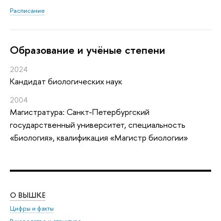
Расписание
Oбразование и учёные степени
2024
Кандидат биологических наук
2004
Магистратура: Санкт-Петербургский
государственный университет, специальность
«Биология», квалификация «Магистр биологии»
О ВЫШКЕ
ОБ
Цифры и факты
Ли