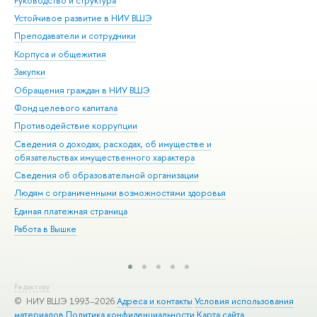
Руководство и структура
Дов
Устойчивое развитие в НИУ ВШЭ
Ол
Преподаватели и сотрудники
При
Корпуса и общежития
Вы
Закупки
При
Обращения граждан в НИУ ВШЭ
Ас
Фонд целевого капитала
До
Противодействие коррупции
Цен
Сведения о доходах, расходах, об имуществе и
Би
обязательствах имущественного характера
Об
Сведения об образовательной организации
Обр
Людям с ограниченными возможностями здоровья
Единая платежная страница
Работа в Вышке
Редактору
© НИУ ВШЭ 1993–2026
Адреса и контакты
Условия использования
материалов
Политика конфиденциальности
Карта сайта