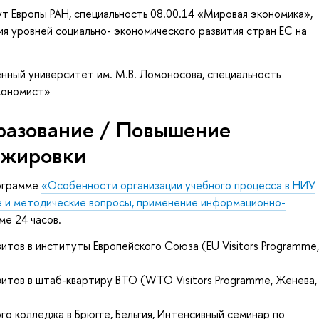
т Европы РАН, специальность 08.00.14 «Мировая экономика»,
я уровней социально- экономического развития стран ЕС на
нный университет им. М.В. Ломоносова, специальность
экономист»
разование / Повышение
ажировки
рограмме
«Особенности организации учебного процесса в НИУ
е и методические вопросы, применение информационно-
ме 24 часов.
зитов в институты Европейского Союза (
EU Visitors Programm
e
зитов в штаб-квартиру ВТО (
WTO Visitors
Programme
, Женева,
го колледжа в Брюгге, Бельгия, Интенсивный семинар по