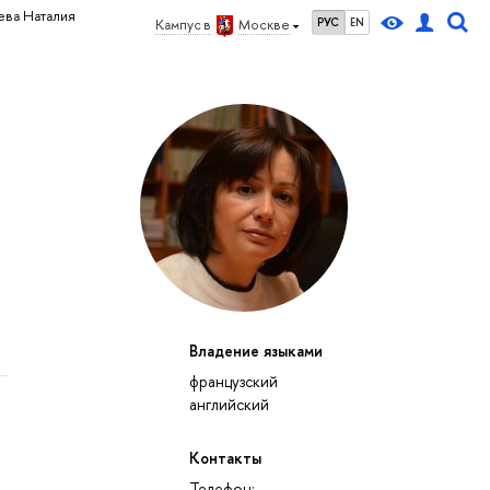
ева Наталия
РУС
EN
Кампус в
Москве
Владение языками
французский
английский
Контакты
Телефон: