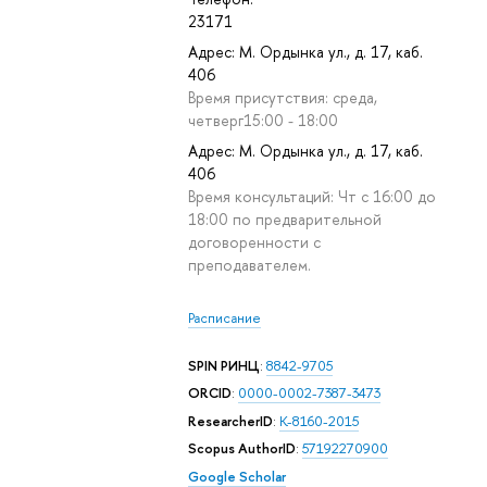
23171
Адрес: М. Ордынка ул., д. 17, каб.
406
Время присутствия: среда,
четверг15:00 - 18:00
Адрес: М. Ордынка ул., д. 17, каб.
406
Время консультаций: Чт с 16:00 до
18:00 по предварительной
договоренности с
преподавателем.
Расписание
SPIN РИНЦ
:
8842-9705
,
ORCID
:
0000-0002-7387-3473
ResearcherID
:
K-8160-2015
Scopus AuthorID
:
57192270900
Google Scholar