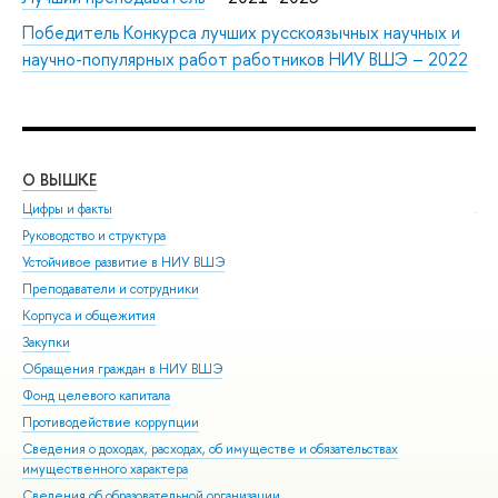
Победитель Конкурса лучших русскоязычных научных и
научно-популярных работ работников НИУ ВШЭ – 2022
О ВЫШКЕ
ОБ
Цифры и факты
Ли
Руководство и структура
Дов
Устойчивое развитие в НИУ ВШЭ
Ол
Преподаватели и сотрудники
При
Корпуса и общежития
Вы
Закупки
При
Обращения граждан в НИУ ВШЭ
Асп
Фонд целевого капитала
Доп
Противодействие коррупции
Цен
Сведения о доходах, расходах, об имуществе и обязательствах
Биз
имущественного характера
Обр
Сведения об образовательной организации