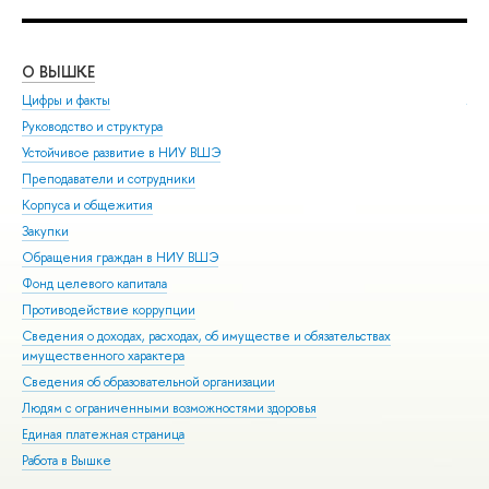
О ВЫШКЕ
ОБ
Цифры и факты
Ли
Руководство и структура
Дов
Устойчивое развитие в НИУ ВШЭ
Ол
Преподаватели и сотрудники
При
Корпуса и общежития
Вы
Закупки
При
Обращения граждан в НИУ ВШЭ
Асп
Фонд целевого капитала
Доп
Противодействие коррупции
Цен
Сведения о доходах, расходах, об имуществе и обязательствах
Биз
имущественного характера
Обр
Сведения об образовательной организации
Обр
Людям с ограниченными возможностями здоровья
Единая платежная страница
Работа в Вышке