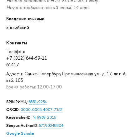
Начала работать в НИУ ВШЭ в 2011 году.
Научно-педагогический стаж: 14 лет.
Владение языками
английский
Контакты
Телефон:
+7 (812) 644-59-11
61417
Адрес: г. Санкт-Петербург, Промышленная ул., д. 17, лит. А,
каб. 103
Время работы: 12.00-17.00
SPIN РИНЦ
:
6831-9254
ORCID
:
0000-0003-4007-7152
ResearcherID
:
N-9939-2016
Scopus AuthorID
:
57190248804
Google Scholar