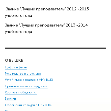
Звание "Лучший преподаватель" 2012 -2013
учебного года
Звание "Лучший преподаватель" 2013 -2014
учебного года
О ВЫШКЕ
ОБ
Цифры и факты
Ли
Руководство и структура
Дов
Устойчивое развитие в НИУ ВШЭ
Ол
Преподаватели и сотрудники
При
Корпуса и общежития
Вы
Закупки
При
Обращения граждан в НИУ ВШЭ
Ас