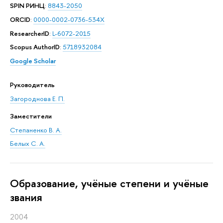
SPIN РИНЦ
:
8843-2050
ORCID
:
0000-0002-0736-534X
ResearcherID
:
L-6072-2015
Scopus AuthorID
:
5718932084
Google Scholar
Руководитель
Загороднова Е. П.
Заместители
Степаненко В. А.
Белых С. А.
Oбразование, учёные степени и учёные
звания
2004