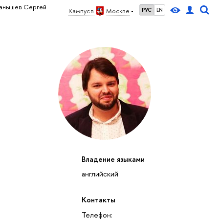
анышев Сергей
Кампус в
Москве
РУС
EN
Владение языками
английский
Контакты
Телефон: