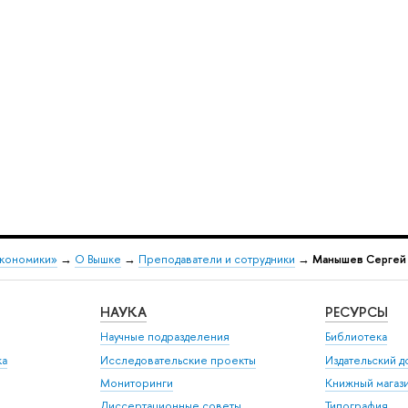
экономики»
→
О Вышке
→
Преподаватели и сотрудники
→
Манышев Сергей
НАУКА
РЕСУРСЫ
Научные подразделения
Библиотека
ка
Исследовательские проекты
Издательский 
Мониторинги
Книжный магаз
Диссертационные советы
Типография