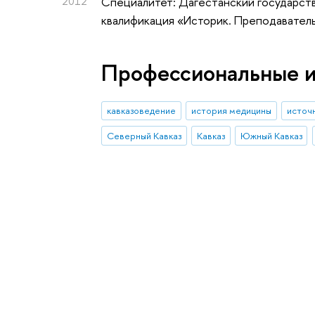
2012
Специалитет: Дагестанский государст
квалификация «Историк. Преподавател
Профессиональные 
кавказоведение
история медицины
источ
Северный Кавказ
Кавказ
Южный Кавказ