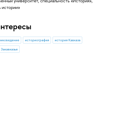
венный университет, специальность «История»,
ь истории»
интересы
никоведение
историография
история Кавказа
Закавказье