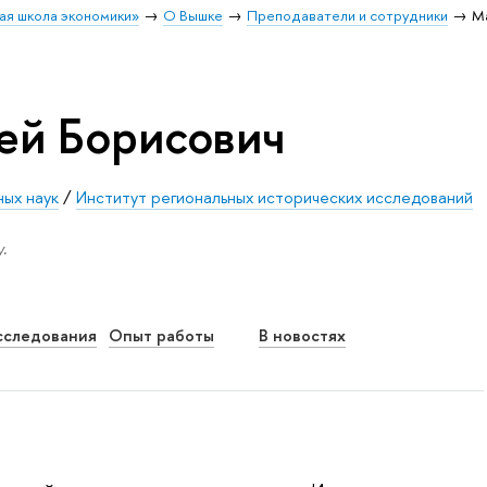
ая школа экономики»
О Вышке
Преподаватели и сотрудники
М
ей Борисович
ных наук
/
Институт региональных исторических исследований
.
сследования
Опыт работы
В новостях