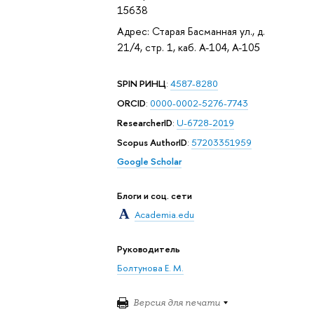
15638
Адрес: Старая Басманная ул., д.
21/4, стр. 1, каб. А-104, А-105
SPIN РИНЦ
:
4587-8280
ORCID
:
0000-0002-5276-7743
ResearcherID
:
U-6728-2019
Scopus AuthorID
:
57203351959
Google Scholar
Блоги и соц. сети
Academia.edu
Руководитель
Болтунова Е. М.
Версия для печати