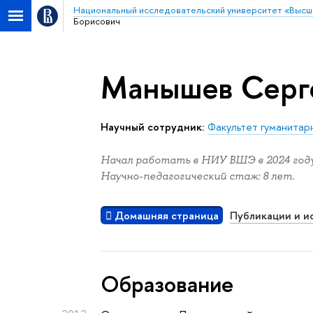
Национальный исследовательский университет «Высш
Борисович
Манышев Серг
Научный сотрудник:
Факультет гуманитар
Начал работать в НИУ ВШЭ в 2024 году
Научно-педагогический стаж: 8 лет.
Домашняя страница
Публикации и и
Oбразование