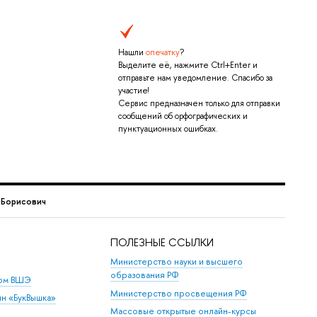
Нашли
опечатку
?
Выделите её, нажмите Ctrl+Enter и
отправьте нам уведомление. Спасибо за
участие!
Сервис предназначен только для отправки
сообщений об орфографических и
пунктуационных ошибках.
 Борисович
ПОЛЕЗНЫЕ ССЫЛКИ
Министерство науки и высшего
образования РФ
дом ВШЭ
Министерство просвещения РФ
ин «БукВышка»
Массовые открытые онлайн-курсы