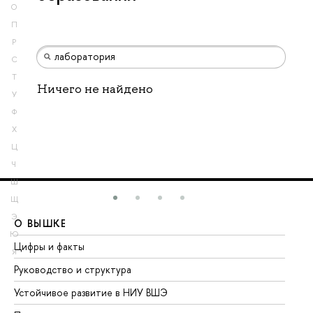
О
П
Р
С
Т
Ничего не найдено
У
Ф
Х
Ц
Ч
Ш
Щ
Э
О ВЫШКЕ
О
Ю
Цифры и факты
Ли
Я
Руководство и структура
До
Устойчивое развитие в НИУ ВШЭ
Ол