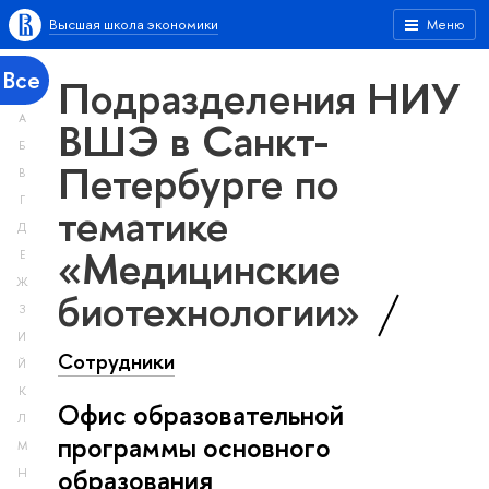
Высшая школа экономики
Меню
Все
Подразделения НИУ
А
ВШЭ в Санкт-
Б
Петербурге по
В
Г
тематике
Д
«Медицинские
Е
Ж
биотехнологии»
З
И
Сотрудники
Й
К
Офис образовательной
Л
программы основного
М
образования
Н