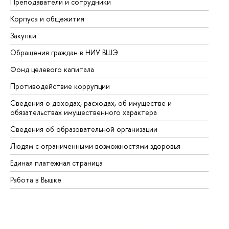
Преподаватели и сотрудники
Пр
Корпуса и общежития
Вы
Закупки
Пр
Обращения граждан в НИУ ВШЭ
Ас
Фонд целевого капитала
До
Противодействие коррупции
Це
Сведения о доходах, расходах, об имуществе и
Би
обязательствах имущественного характера
Об
Сведения об образовательной организации
Об
Людям с ограниченными возможностями здоровья
Единая платежная страница
Работа в Вышке