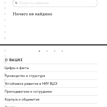
О
П
Ничего не найдено
Р
С
Т
У
Ф
Х
Ц
Ч
О ВЫШКЕ
О
Ш
Цифры и факты
Ли
Щ
Э
Руководство и структура
До
Ю
Устойчивое развитие в НИУ ВШЭ
Ол
Я
Преподаватели и сотрудники
Пр
Корпуса и общежития
Вы