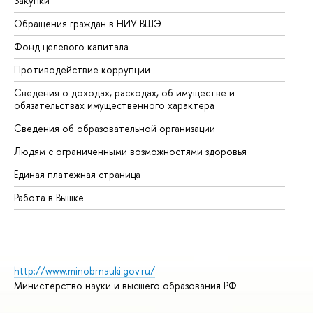
Закупки
Пр
Обращения граждан в НИУ ВШЭ
Ас
Фонд целевого капитала
До
Противодействие коррупции
Це
Сведения о доходах, расходах, об имуществе и
Би
обязательствах имущественного характера
Об
Сведения об образовательной организации
Об
Людям с ограниченными возможностями здоровья
Единая платежная страница
Работа в Вышке
http://www.minobrnauki.gov.ru/
Министерство науки и высшего образования РФ