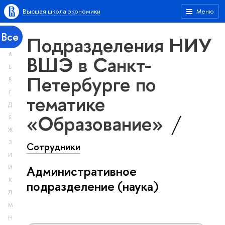
Высшая школа экономики
Меню
Все
Подразделения НИУ
А
ВШЭ в Санкт-
Б
Петербурге по
В
Г
тематике
Д
«Образование»
Е
Ж
З
Сотрудники
И
Административное
Й
К
подразделение (наука)
Л
М
Н