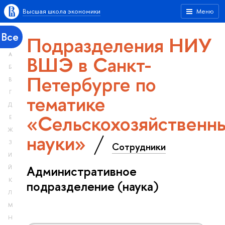
Высшая школа экономики
Меню
Все
Подразделения НИУ
А
ВШЭ в Санкт-
Б
Петербурге по
В
Г
тематике
Д
«Сельскохозяйственн
Е
Ж
науки»
З
Сотрудники
И
Административное
Й
К
подразделение (наука)
Л
М
Н