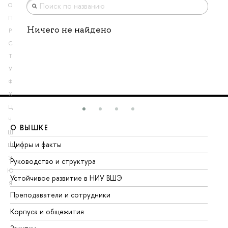
О
П
Ничего не найдено
Р
С
Т
У
Ф
Х
Ц
Ч
О ВЫШКЕ
О
Ш
Цифры и факты
Ли
Щ
Э
Руководство и структура
До
Ю
Устойчивое развитие в НИУ ВШЭ
Ол
Я
Преподаватели и сотрудники
Пр
Корпуса и общежития
Вы