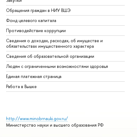
Закупки
Пр
Обращения граждан в НИУ ВШЭ
Ас
Фонд целевого капитала
До
Противодействие коррупции
Це
Сведения о доходах, расходах, об имуществе и
Би
обязательствах имущественного характера
Об
Сведения об образовательной организации
Об
Людям с ограниченными возможностями здоровья
Единая платежная страница
Работа в Вышке
http://www.minobrnauki.gov.ru/
Министерство науки и высшего образования РФ