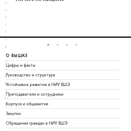
О
П
Р
С
Т
У
Ф
Х
О ВЫШКЕ
О
Ц
Цифры и факты
Ли
Ч
Руководство и структура
До
Ш
Щ
Устойчивое развитие в НИУ ВШЭ
Ол
Э
Преподаватели и сотрудники
Пр
Ю
Корпуса и общежития
Вы
Я
Закупки
Пр
Обращения граждан в НИУ ВШЭ
Ас