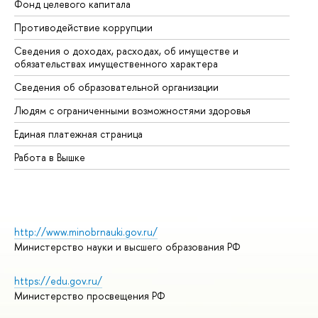
Фонд целевого капитала
До
Противодействие коррупции
Це
Сведения о доходах, расходах, об имуществе и
Би
обязательствах имущественного характера
Об
Сведения об образовательной организации
Об
Людям с ограниченными возможностями здоровья
Единая платежная страница
Работа в Вышке
http://www.minobrnauki.gov.ru/
Министерство науки и высшего образования РФ
https://edu.gov.ru/
Министерство просвещения РФ