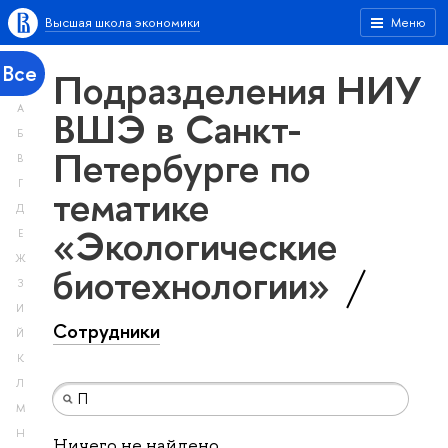
Высшая школа экономики
Меню
Все
Подразделения НИУ
А
ВШЭ в Санкт-
Б
Петербурге по
В
Г
тематике
Д
«Экологические
Е
Ж
биотехнологии»
З
И
Сотрудники
Й
К
Л
М
Н
Ничего не найдено