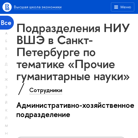
Высшая школа экономики
Меню
Все
Подразделения НИУ
А
ВШЭ в Санкт-
Б
Петербурге по
В
Г
тематике «Прочие
Д
гуманитарные науки»
Е
Ж
З
Сотрудники
И
Административно-хозяйственное
Й
К
подразделение
Л
М
Н