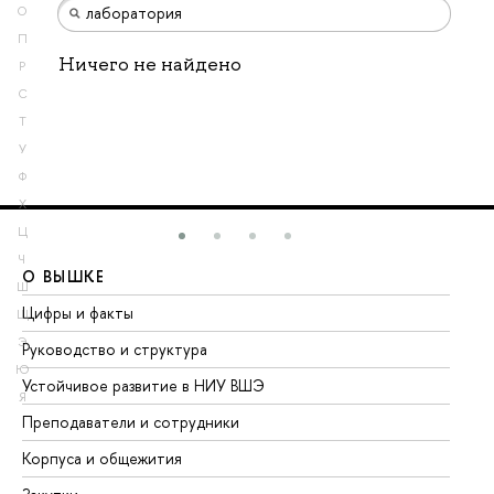
О
П
Ничего не найдено
Р
С
Т
У
Ф
Х
Ц
Ч
О ВЫШКЕ
О
Ш
Цифры и факты
Ли
Щ
Э
Руководство и структура
До
Ю
Устойчивое развитие в НИУ ВШЭ
Ол
Я
Преподаватели и сотрудники
Пр
Корпуса и общежития
Вы