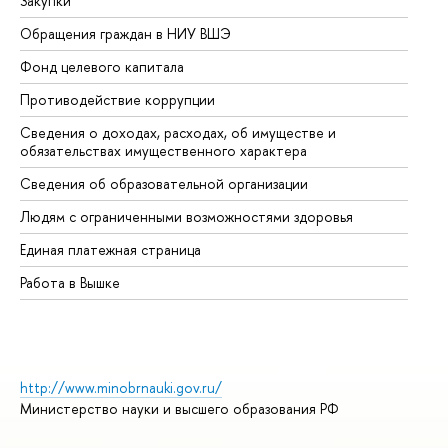
Закупки
Пр
Обращения граждан в НИУ ВШЭ
Ас
Фонд целевого капитала
До
Противодействие коррупции
Це
Сведения о доходах, расходах, об имуществе и
Би
обязательствах имущественного характера
Об
Сведения об образовательной организации
Об
Людям с ограниченными возможностями здоровья
Единая платежная страница
Работа в Вышке
http://www.minobrnauki.gov.ru/
Министерство науки и высшего образования РФ