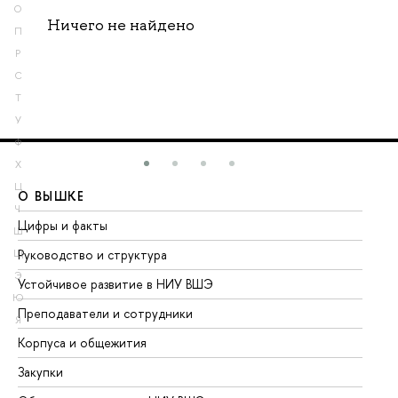
О
Ничего не найдено
П
Р
С
Т
У
Ф
Х
Ц
О ВЫШКЕ
О
Ч
Цифры и факты
Ли
Ш
Руководство и структура
До
Щ
Э
Устойчивое развитие в НИУ ВШЭ
Ол
Ю
Преподаватели и сотрудники
Пр
Я
Корпуса и общежития
Вы
Закупки
Пр