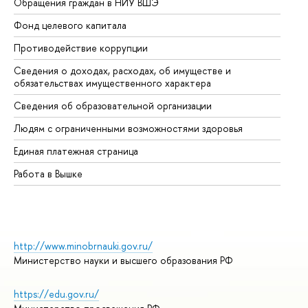
Обращения граждан в НИУ ВШЭ
Ас
Фонд целевого капитала
До
Противодействие коррупции
Це
Сведения о доходах, расходах, об имуществе и
Би
обязательствах имущественного характера
Об
Сведения об образовательной организации
Об
Людям с ограниченными возможностями здоровья
Единая платежная страница
Работа в Вышке
http://www.minobrnauki.gov.ru/
Министерство науки и высшего образования РФ
https://edu.gov.ru/