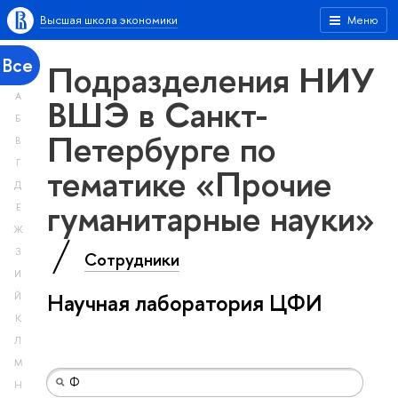
Высшая школа экономики
Меню
Все
Подразделения НИУ
А
ВШЭ в Санкт-
Б
Петербурге по
В
Г
тематике «Прочие
Д
гуманитарные науки»
Е
Ж
З
Сотрудники
И
Научная лаборатория ЦФИ
Й
К
Л
М
Н