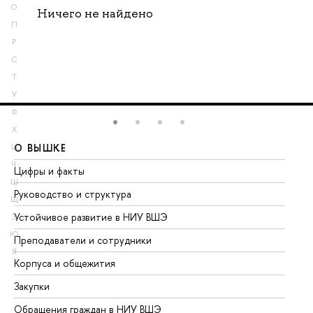
О
Ничего не найдено
П
Р
С
Т
У
Ф
Х
О ВЫШКЕ
О
Ц
Ч
Цифры и факты
Ли
Ш
Руководство и структура
До
Щ
Устойчивое развитие в НИУ ВШЭ
Ол
Э
Ю
Преподаватели и сотрудники
Пр
Я
Корпуса и общежития
Вы
Закупки
Пр
Обращения граждан в НИУ ВШЭ
Ас