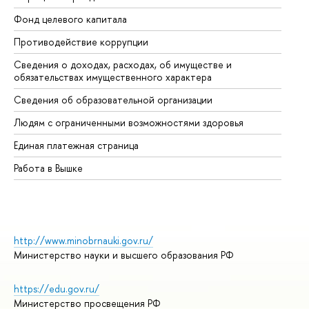
Фонд целевого капитала
До
Противодействие коррупции
Це
Сведения о доходах, расходах, об имуществе и
Би
обязательствах имущественного характера
Об
Сведения об образовательной организации
Об
Людям с ограниченными возможностями здоровья
Единая платежная страница
Работа в Вышке
http://www.minobrnauki.gov.ru/
Министерство науки и высшего образования РФ
https://edu.gov.ru/
Министерство просвещения РФ