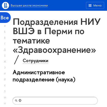
Высшая школа экономики
Меню
Все
Подразделения НИУ
А
ВШЭ в Перми по
Б
тематике
В
Г
«Здравоохранение»
Д
Е
Сотрудники
Ж
З
Административное
И
подразделение (наука)
Й
К
Л
М
Н