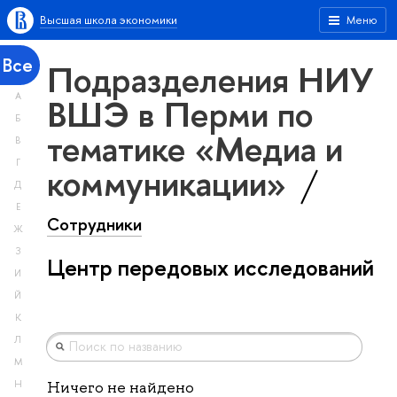
Высшая школа экономики
Меню
Все
Подразделения НИУ
А
ВШЭ в Перми по
Б
тематике «Медиа и
В
Г
коммуникации»
Д
Е
Сотрудники
Ж
З
Центр передовых исследований
И
Й
К
Л
М
Н
Ничего не найдено