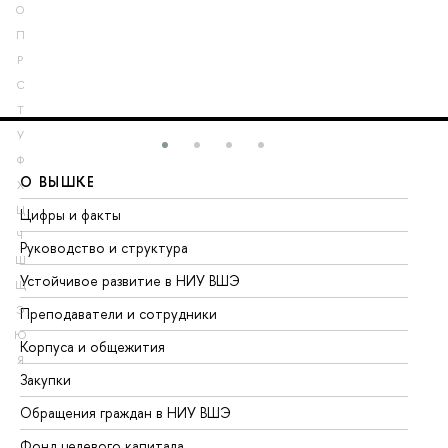
О
П
Р
С
Т
У
Ф
О ВЫШКЕ
О
Х
Ц
Цифры и факты
Ли
Ч
Руководство и структура
До
Ш
Устойчивое развитие в НИУ ВШЭ
Ол
Щ
Э
Преподаватели и сотрудники
Пр
Ю
Корпуса и общежития
Вы
Я
Закупки
Пр
Обращения граждан в НИУ ВШЭ
Ас
Фонд целевого капитала
До