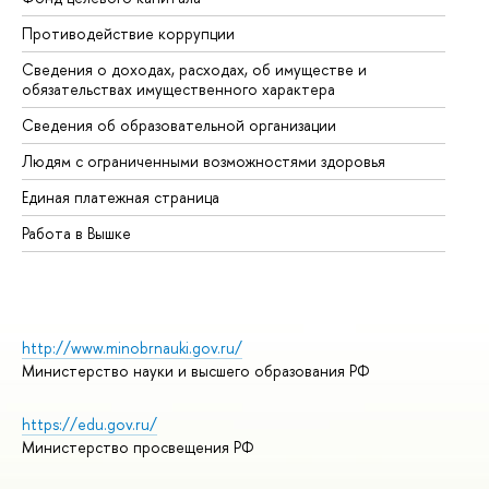
Противодействие коррупции
Це
Сведения о доходах, расходах, об имуществе и
Би
обязательствах имущественного характера
Об
Сведения об образовательной организации
Об
Людям с ограниченными возможностями здоровья
Единая платежная страница
Работа в Вышке
http://www.minobrnauki.gov.ru/
Министерство науки и высшего образования РФ
https://edu.gov.ru/
Министерство просвещения РФ