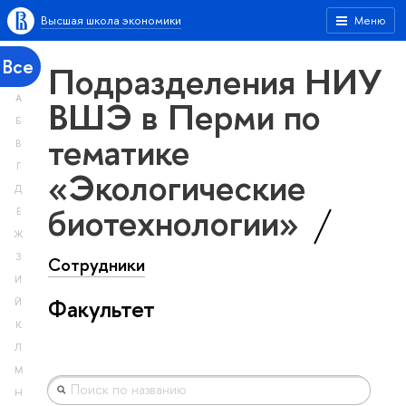
Высшая школа экономики
Меню
Все
Подразделения НИУ
А
ВШЭ в Перми по
Б
тематике
В
Г
«Экологические
Д
биотехнологии»
Е
Ж
З
Сотрудники
И
Факультет
Й
К
Л
М
Н