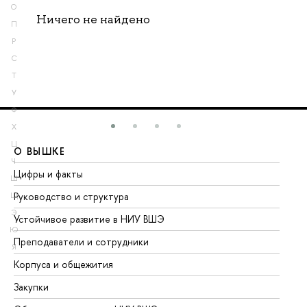
О
Ничего не найдено
П
Р
С
Т
У
Ф
Х
Ц
О ВЫШКЕ
О
Ч
Цифры и факты
Ли
Ш
Руководство и структура
До
Щ
Э
Устойчивое развитие в НИУ ВШЭ
Ол
Ю
Преподаватели и сотрудники
Пр
Я
Корпуса и общежития
Вы
Закупки
Пр