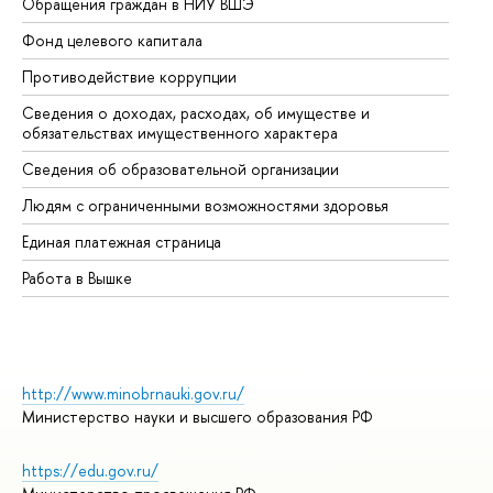
Обращения граждан в НИУ ВШЭ
Ас
Фонд целевого капитала
До
Противодействие коррупции
Це
Сведения о доходах, расходах, об имуществе и
Би
обязательствах имущественного характера
Об
Сведения об образовательной организации
Об
Людям с ограниченными возможностями здоровья
Единая платежная страница
Работа в Вышке
http://www.minobrnauki.gov.ru/
Министерство науки и высшего образования РФ
https://edu.gov.ru/