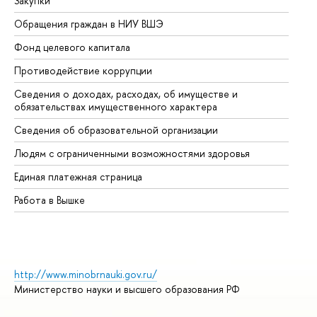
Закупки
Пр
Обращения граждан в НИУ ВШЭ
Ас
Фонд целевого капитала
До
Противодействие коррупции
Це
Сведения о доходах, расходах, об имуществе и
Би
обязательствах имущественного характера
Об
Сведения об образовательной организации
Об
Людям с ограниченными возможностями здоровья
Единая платежная страница
Работа в Вышке
http://www.minobrnauki.gov.ru/
Министерство науки и высшего образования РФ