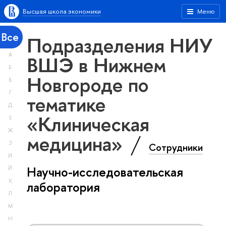
Высшая школа экономики
Меню
Все
Подразделения НИУ
А
ВШЭ в Нижнем
Б
Новгороде по
В
Г
тематике
Д
«Клиническая
Е
Ж
медицина»
З
Сотрудники
И
Научно-исследовательская
Й
К
лаборатория
Л
М
Н