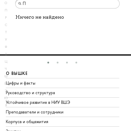
О
П
Ничего не найдено
Р
С
Т
У
Ф
Х
Ц
Ч
О ВЫШКЕ
О
Ш
Цифры и факты
Ли
Щ
Э
Руководство и структура
До
Ю
Устойчивое развитие в НИУ ВШЭ
Ол
Я
Преподаватели и сотрудники
Пр
Корпуса и общежития
Вы