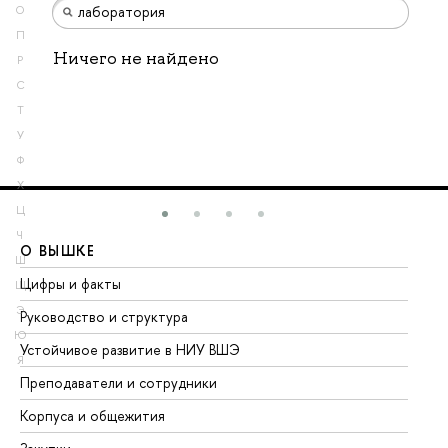
О
П
Ничего не найдено
Р
С
Т
У
Ф
Х
Ц
Ч
О ВЫШКЕ
О
Ш
Цифры и факты
Ли
Щ
Э
Руководство и структура
До
Ю
Устойчивое развитие в НИУ ВШЭ
Ол
Я
Преподаватели и сотрудники
Пр
Корпуса и общежития
Вы