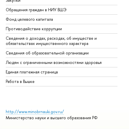
Закупки
Пр
Обращения граждан в НИУ ВШЭ
Ас
Фонд целевого капитала
До
Противодействие коррупции
Це
Сведения о доходах, расходах, об имуществе и
Би
обязательствах имущественного характера
Об
Сведения об образовательной организации
Об
Людям с ограниченными возможностями здоровья
Единая платежная страница
Работа в Вышке
http://www.minobrnauki.gov.ru/
Министерство науки и высшего образования РФ