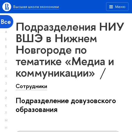
Высшая школа экономики
Меню
Все
Подразделения НИУ
А
ВШЭ в Нижнем
Б
Новгороде по
В
Г
тематике «Медиа и
Д
коммуникации»
Е
Ж
З
Сотрудники
И
Подразделение довузовского
Й
К
образования
Л
М
Н