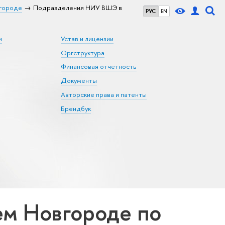
городе
Подразделения НИУ ВШЭ в
РУС
EN
и
Устав и лицензии
Оргструктура
Финансовая отчетность
Документы
Авторские права и патенты
Брендбук
м Новгороде по