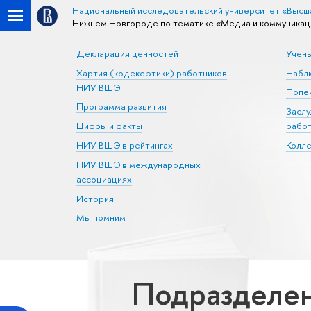
Национальный исследовательский университет «Высш
Нижнем Новгороде по тематике «Медиа и коммуникац
Декларация ценностей
Учен
Хартия (кодекс этики) работников
Набл
НИУ ВШЭ
Попеч
Программа развития
Засл
Цифры и факты
рабо
НИУ ВШЭ в рейтингах
Колл
НИУ ВШЭ в международных
ассоциациях
История
Мы помним
Подразделе