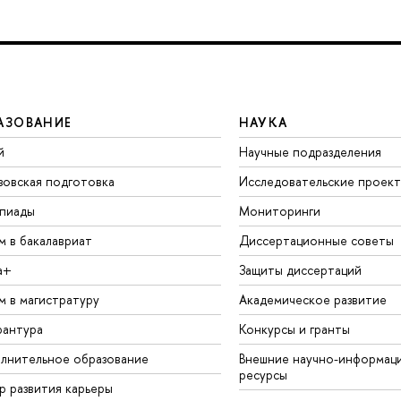
АЗОВАНИЕ
НАУКА
й
Научные подразделения
зовская подготовка
Исследовательские проек
пиады
Мониторинги
м в бакалавриат
Диссертационные советы
а+
Защиты диссертаций
м в магистратуру
Академическое развитие
рантура
Конкурсы и гранты
лнительное образование
Внешние научно-информац
ресурсы
р развития карьеры