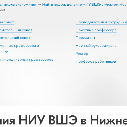
ая школа экономики»
Найти подразделение НИУ ВШЭ в Нижнем Нов
ии»
ый совет
Преподаватели и сотрудник
юдательный совет
Почетные профессора
ительский совет
Президент
уженные профессора и
Научный руководитель
тники
Ректор
егия ординарных профессоров
Профсоюз работников
ния НИУ ВШЭ в Нижне