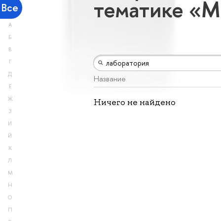
тематике «М
Все
А
Б
В
Г
Д
Название
Е
Ж
Ничего не найдено
З
И
Й
К
Л
М
Н
О
П