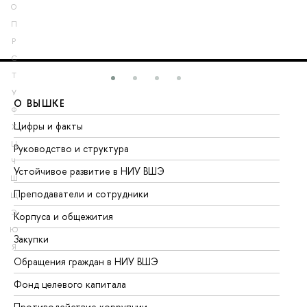
О
П
Р
С
Т
У
О ВЫШКЕ
О
Ф
Цифры и факты
Ли
Х
Ц
Руководство и структура
До
Ч
Устойчивое развитие в НИУ ВШЭ
Ол
Ш
Преподаватели и сотрудники
Пр
Щ
Э
Корпуса и общежития
Вы
Ю
Закупки
Пр
Я
Обращения граждан в НИУ ВШЭ
Ас
Фонд целевого капитала
До
Противодействие коррупции
Це