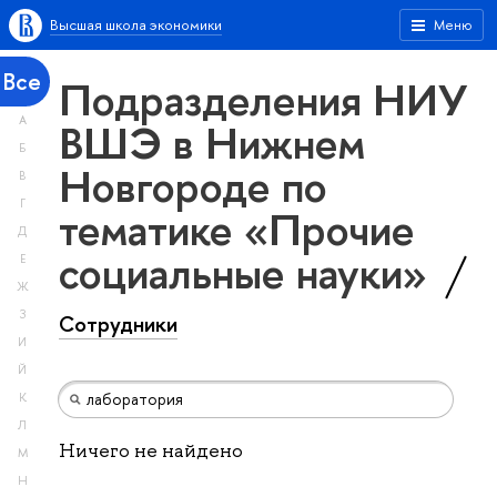
Высшая школа экономики
Меню
Все
Подразделения НИУ
А
ВШЭ в Нижнем
Б
Новгороде по
В
Г
тематике «Прочие
Д
социальные науки»
Е
Ж
З
Сотрудники
И
Й
К
Л
Ничего не найдено
М
Н