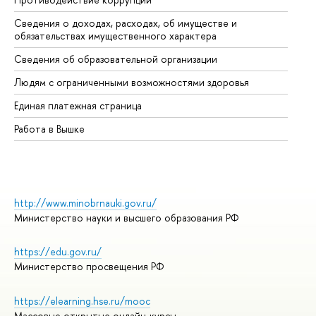
Сведения о доходах, расходах, об имуществе и
Би
обязательствах имущественного характера
Об
Сведения об образовательной организации
Об
Людям с ограниченными возможностями здоровья
Единая платежная страница
Работа в Вышке
http://www.minobrnauki.gov.ru/
Министерство науки и высшего образования РФ
https://edu.gov.ru/
Министерство просвещения РФ
https://elearning.hse.ru/mooc
Массовые открытые онлайн-курсы