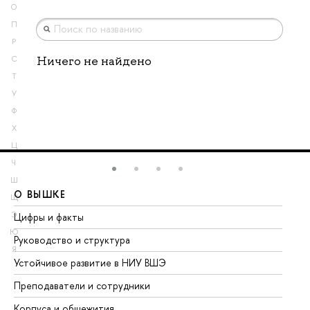
О
П
Р
Ничего не найдено
С
Т
У
Ф
Х
Ц
Ч
Ш
О ВЫШКЕ
О
Щ
Э
Цифры и факты
Ли
Ю
Руководство и структура
До
Я
Устойчивое развитие в НИУ ВШЭ
Ол
Преподаватели и сотрудники
Пр
Корпуса и общежития
Вы