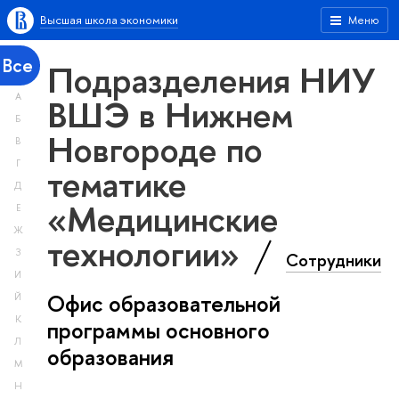
Высшая школа экономики
Меню
Все
Подразделения НИУ
А
ВШЭ в Нижнем
Б
Новгороде по
В
Г
тематике
Д
«Медицинские
Е
Ж
технологии»
З
Сотрудники
И
Офис образовательной
Й
К
программы основного
Л
образования
М
Н