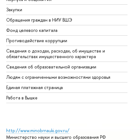
Закупки
Пр
Обращения граждан в НИУ ВШЭ
Ас
Фонд целевого капитала
До
Противодействие коррупции
Це
Сведения о доходах, расходах, об имуществе и
Би
обязательствах имущественного характера
Об
Сведения об образовательной организации
Об
Людям с ограниченными возможностями здоровья
Единая платежная страница
Работа в Вышке
http://www.minobrnauki.gov.ru/
Министерство науки и высшего образования РФ