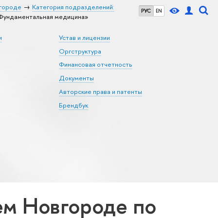
городе
Категория подразделений:
РУС
EN
Фундаментальная медицина»
и
Устав и лицензии
Оргструктура
Финансовая отчетность
Документы
Авторские права и патенты
Брендбук
м Новгороде по