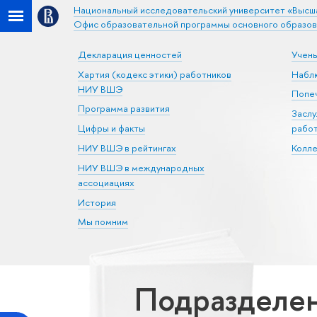
Национальный исследовательский университет «Высш
Офис образовательной программы основного образов
Декларация ценностей
Учен
Хартия (кодекс этики) работников
Набл
НИУ ВШЭ
Попеч
Программа развития
Засл
Цифры и факты
рабо
НИУ ВШЭ в рейтингах
Колл
НИУ ВШЭ в международных
ассоциациях
История
Мы помним
Подразделе