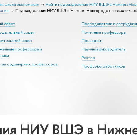
ая школа экономики»
Найти подразделение НИУ ВШЭ в Нижнем Нов
ания
Подразделения НИУ ВШЭ в Нижнем Новгороде по тематике «
ый совет
Преподаватели и сотрудник
юдательный совет
Почетные профессора
ительский совет
Президент
уженные профессора и
Научный руководитель
тники
Ректор
егия ординарных профессоров
Профсоюз работников
ния НИУ ВШЭ в Нижне