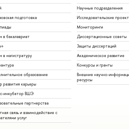
й
Научные подразделения
зовская подготовка
Исследовательские проек
пиады
Мониторинги
м в бакалавриат
Диссертационные советы
а+
Защиты диссертаций
м в магистратуру
Академическое развитие
рантура
Конкурсы и гранты
лнительное образование
Внешние научно-информац
ресурсы
р развития карьеры
ес-инкубатор ВШЭ
зовательные партнерства
ная связь и взаимодействие с
чателями услуг