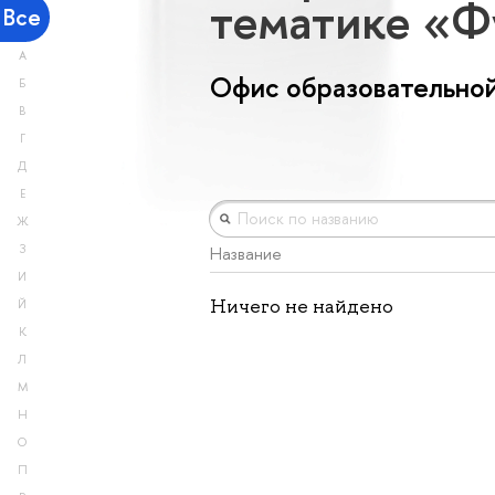
тематике «Ф
Все
А
Офис образовательной
Б
В
Г
Д
Е
Ж
З
Название
И
Ничего не найдено
Й
К
Л
М
Н
О
П