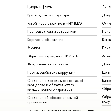
Цифры и факты
Лице
Руководство и структура
Дову
Устойчивое развитие в НИУ ВШЭ
Олим
Преподаватели и сотрудники
Прие
Корпуса и общежития
Вышк
Закупки
Прие
Обращения граждан в НИУ ВШЭ
Аспи
Фонд целевого капитала
Допо
Противодействие коррупции
Цент
Сведения о доходах, расходах, об
Бизн
имуществе и обязательствах
Обра
имущественного характера
Обрат
Сведения об образовательной
полу
организации
Людям с ограниченными возможностями