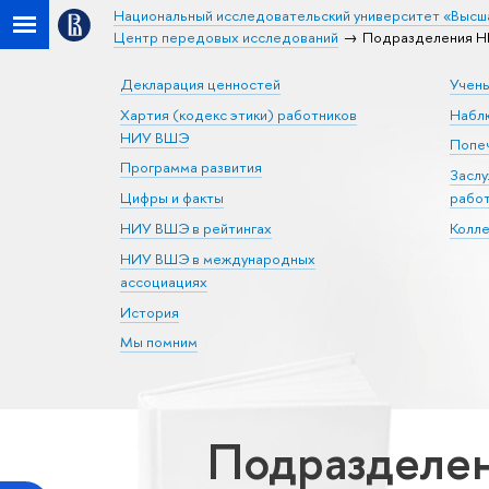
Национальный исследовательский университет «Высш
Центр передовых исследований
Подразделения Н
Декларация ценностей
Учен
Хартия (кодекс этики) работников
Набл
НИУ ВШЭ
Попеч
Программа развития
Засл
Цифры и факты
рабо
НИУ ВШЭ в рейтингах
Колл
НИУ ВШЭ в международных
ассоциациях
История
Мы помним
Подразделе