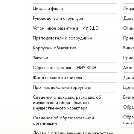
Цифры и факты
Лице
Руководство и структура
Дову
Устойчивое развитие в НИУ ВШЭ
Олим
Преподаватели и сотрудники
Прие
Корпуса и общежития
Вышк
Закупки
Прие
Обращения граждан в НИУ ВШЭ
Аспи
Фонд целевого капитала
Допо
Противодействие коррупции
Цент
Сведения о доходах, расходах, об
Бизн
имуществе и обязательствах
Обра
имущественного характера
Обрат
Сведения об образовательной
полу
организации
Людям с ограниченными возможностями