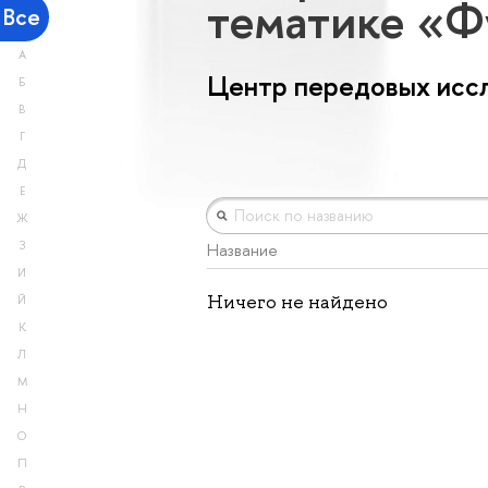
тематике «Ф
Все
А
Центр передовых исс
Б
В
Г
Д
Е
Ж
З
Название
И
Ничего не найдено
Й
К
Л
М
Н
О
П