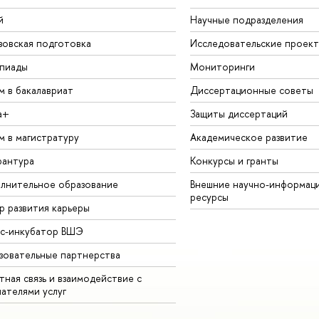
й
Научные подразделения
зовская подготовка
Исследовательские проек
пиады
Мониторинги
м в бакалавриат
Диссертационные советы
а+
Защиты диссертаций
м в магистратуру
Академическое развитие
рантура
Конкурсы и гранты
лнительное образование
Внешние научно-информац
ресурсы
р развития карьеры
ес-инкубатор ВШЭ
зовательные партнерства
ная связь и взаимодействие с
чателями услуг