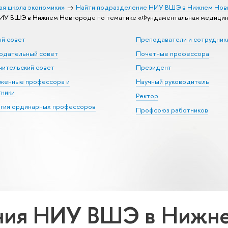
ая школа экономики»
Найти подразделение НИУ ВШЭ в Нижнем Нов
ИУ ВШЭ в Нижнем Новгороде по тематике «Фундаментальная медици
ый совет
Преподаватели и сотрудник
юдательный совет
Почетные профессора
ительский совет
Президент
уженные профессора и
Научный руководитель
тники
Ректор
егия ординарных профессоров
Профсоюз работников
ния НИУ ВШЭ в Нижне