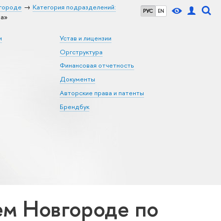
городе
Категория подразделений:
РУС
EN
на»
и
Устав и лицензии
Оргструктура
Финансовая отчетность
Документы
Авторские права и патенты
Брендбук
м Новгороде по