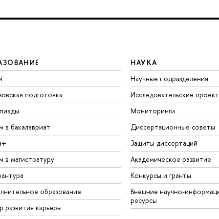
АЗОВАНИЕ
НАУКА
й
Научные подразделения
зовская подготовка
Исследовательские проек
пиады
Мониторинги
м в бакалавриат
Диссертационные советы
а+
Защиты диссертаций
м в магистратуру
Академическое развитие
рантура
Конкурсы и гранты
лнительное образование
Внешние научно-информац
ресурсы
р развития карьеры