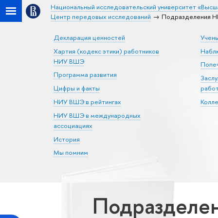
Национальный исследовательский университет «Высш
Центр передовых исследований
Подразделения Н
Декларация ценностей
Учен
Хартия (кодекс этики) работников
Набл
НИУ ВШЭ
Попеч
Программа развития
Засл
Цифры и факты
рабо
НИУ ВШЭ в рейтингах
Колл
НИУ ВШЭ в международных
ассоциациях
История
Мы помним
Подразделе