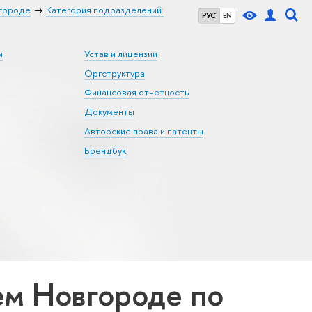
городе
Категория подразделений:
РУС
EN
и
Устав и лицензии
Оргструктура
Финансовая отчетность
Документы
Авторские права и патенты
Брендбук
м Новгороде по