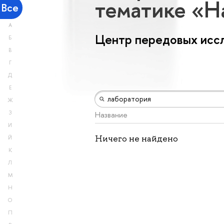
тематике «Н
Все
А
Центр передовых исс
Б
В
Г
Д
Е
Ж
З
Название
И
Ничего не найдено
Й
К
Л
М
Н
О
П