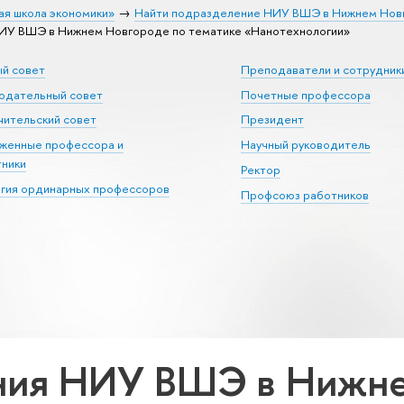
ая школа экономики»
Найти подразделение НИУ ВШЭ в Нижнем Нов
ИУ ВШЭ в Нижнем Новгороде по тематике «Нанотехнологии»
ый совет
Преподаватели и сотрудник
юдательный совет
Почетные профессора
ительский совет
Президент
уженные профессора и
Научный руководитель
тники
Ректор
егия ординарных профессоров
Профсоюз работников
ния НИУ ВШЭ в Нижне