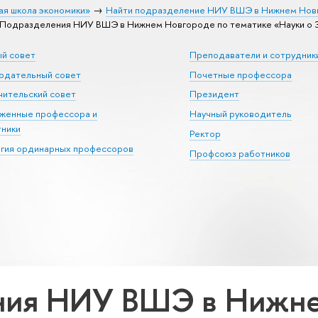
ая школа экономики»
Найти подразделение НИУ ВШЭ в Нижнем Нов
Подразделения НИУ ВШЭ в Нижнем Новгороде по тематике «Науки о 
ый совет
Преподаватели и сотрудник
юдательный совет
Почетные профессора
ительский совет
Президент
уженные профессора и
Научный руководитель
тники
Ректор
егия ординарных профессоров
Профсоюз работников
ния НИУ ВШЭ в Нижне