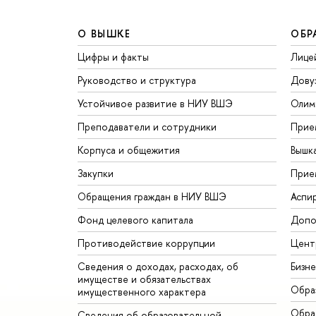
О ВЫШКЕ
ОБР
Цифры и факты
Лице
Руководство и структура
Дову
Устойчивое развитие в НИУ ВШЭ
Олим
Преподаватели и сотрудники
Прие
Корпуса и общежития
Вышк
Закупки
Прие
Обращения граждан в НИУ ВШЭ
Аспи
Фонд целевого капитала
Допо
Противодействие коррупции
Цент
Сведения о доходах, расходах, об
Бизн
имуществе и обязательствах
Обра
имущественного характера
Обрат
Сведения об образовательной