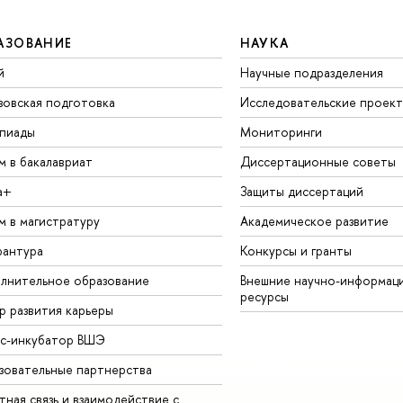
АЗОВАНИЕ
НАУКА
й
Научные подразделения
зовская подготовка
Исследовательские проек
пиады
Мониторинги
м в бакалавриат
Диссертационные советы
а+
Защиты диссертаций
м в магистратуру
Академическое развитие
рантура
Конкурсы и гранты
лнительное образование
Внешние научно-информац
ресурсы
р развития карьеры
ес-инкубатор ВШЭ
зовательные партнерства
ная связь и взаимодействие с