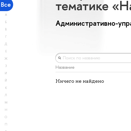
тематике «Н
Все
А
Административно-упр
Б
В
Г
Д
Е
Ж
З
Название
И
Ничего не найдено
Й
К
Л
М
Н
О
П