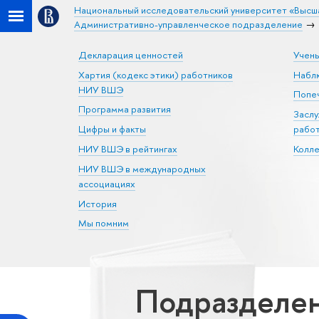
Национальный исследовательский университет «Высш
Административно-управленческое подразделение
Декларация ценностей
Учен
Хартия (кодекс этики) работников
Набл
НИУ ВШЭ
Попеч
Программа развития
Засл
Цифры и факты
рабо
НИУ ВШЭ в рейтингах
Колл
НИУ ВШЭ в международных
ассоциациях
История
Мы помним
Подразделе