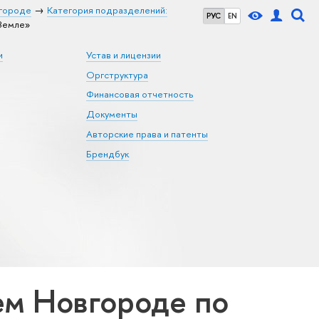
городе
Категория подразделений:
РУС
EN
Земле»
и
Устав и лицензии
Оргструктура
Финансовая отчетность
Документы
Авторские права и патенты
Брендбук
м Новгороде по