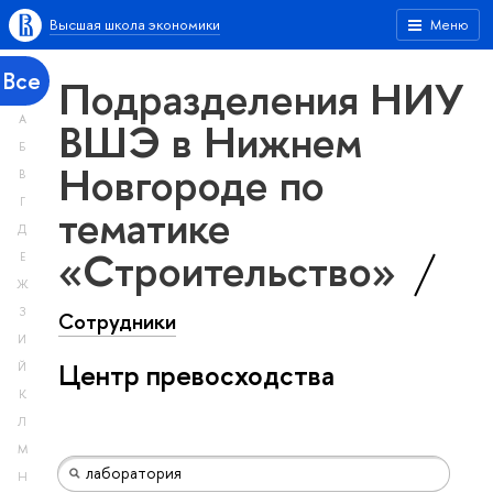
Высшая школа экономики
Меню
Все
Подразделения НИУ
А
ВШЭ в Нижнем
Б
Новгороде по
В
Г
тематике
Д
«Строительство»
Е
Ж
З
Сотрудники
И
Центр превосходства
Й
К
Л
М
Н