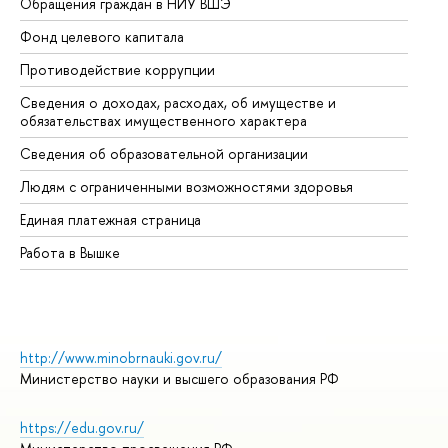
Обращения граждан в НИУ ВШЭ
Ас
Фонд целевого капитала
До
Противодействие коррупции
Це
Сведения о доходах, расходах, об имуществе и
Би
обязательствах имущественного характера
Об
Сведения об образовательной организации
Об
Людям с ограниченными возможностями здоровья
Единая платежная страница
Работа в Вышке
http://www.minobrnauki.gov.ru/
Министерство науки и высшего образования РФ
https://edu.gov.ru/