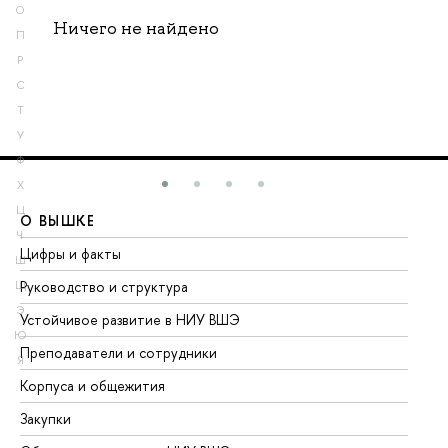
О
Ничего не найдено
П
Р
С
Т
У
Ф
Х
Ц
О ВЫШКЕ
О
Ч
Цифры и факты
Ли
Ш
Руководство и структура
До
Щ
Э
Устойчивое развитие в НИУ ВШЭ
Ол
Ю
Преподаватели и сотрудники
Пр
Я
Корпуса и общежития
Вы
Закупки
Пр