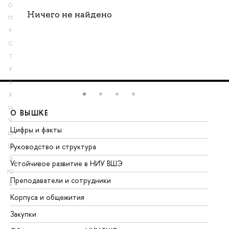
О
Ничего не найдено
П
Р
С
Т
У
Ф
Х
Ц
О ВЫШКЕ
О
Ч
Цифры и факты
Ли
Ш
Руководство и структура
До
Щ
Э
Устойчивое развитие в НИУ ВШЭ
Ол
Ю
Преподаватели и сотрудники
Пр
Я
Корпуса и общежития
Вы
Закупки
Пр