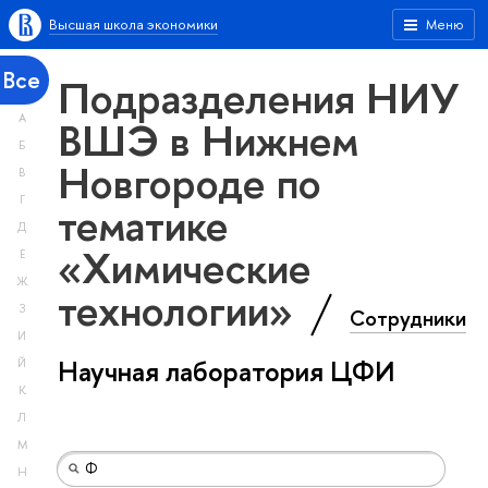
Высшая школа экономики
Меню
Все
Подразделения НИУ
А
ВШЭ в Нижнем
Б
Новгороде по
В
Г
тематике
Д
«Химические
Е
Ж
технологии»
З
Сотрудники
И
Научная лаборатория ЦФИ
Й
К
Л
М
Н