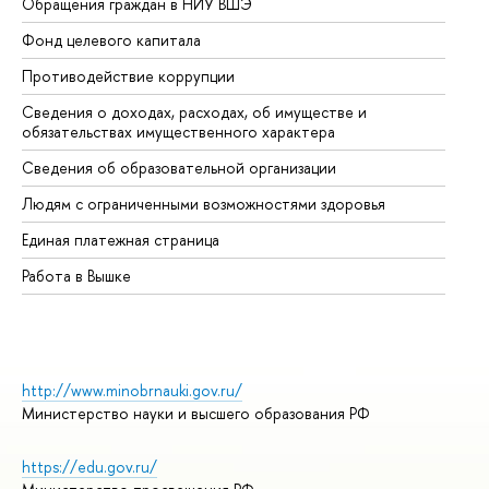
Обращения граждан в НИУ ВШЭ
Ас
Фонд целевого капитала
До
Противодействие коррупции
Це
Сведения о доходах, расходах, об имуществе и
Би
обязательствах имущественного характера
Об
Сведения об образовательной организации
Об
Людям с ограниченными возможностями здоровья
Единая платежная страница
Работа в Вышке
http://www.minobrnauki.gov.ru/
Министерство науки и высшего образования РФ
https://edu.gov.ru/