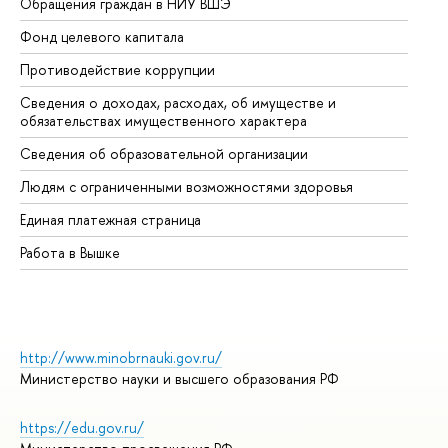
Обращения граждан в НИУ ВШЭ
Ас
Фонд целевого капитала
До
Противодействие коррупции
Це
Сведения о доходах, расходах, об имуществе и
Би
обязательствах имущественного характера
Об
Сведения об образовательной организации
Об
Людям с ограниченными возможностями здоровья
Единая платежная страница
Работа в Вышке
http://www.minobrnauki.gov.ru/
Министерство науки и высшего образования РФ
https://edu.gov.ru/