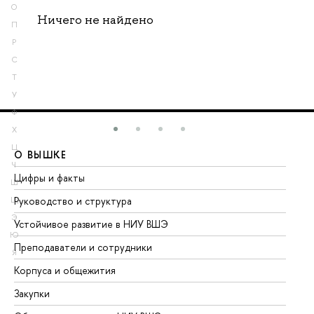
О
Ничего не найдено
П
Р
С
Т
У
Ф
Х
Ц
О ВЫШКЕ
О
Ч
Цифры и факты
Ли
Ш
Руководство и структура
До
Щ
Э
Устойчивое развитие в НИУ ВШЭ
Ол
Ю
Преподаватели и сотрудники
Пр
Я
Корпуса и общежития
Вы
Закупки
Пр