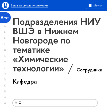
Высшая школа экономики
Меню
Все
Подразделения НИУ
А
ВШЭ в Нижнем
Б
Новгороде по
В
Г
тематике
Д
«Химические
Е
Ж
технологии»
З
Сотрудники
И
Кафедра
Й
К
Л
М
Н