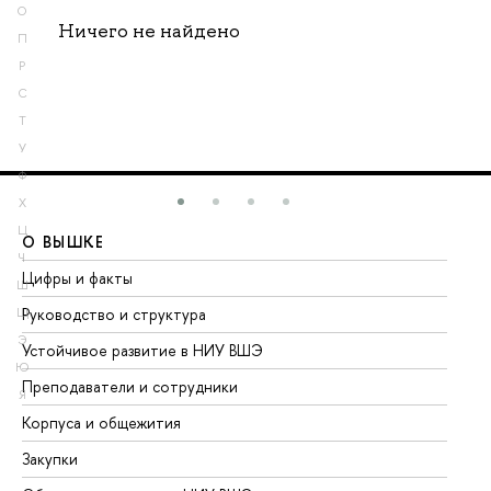
О
Ничего не найдено
П
Р
С
Т
У
Ф
Х
Ц
О ВЫШКЕ
О
Ч
Цифры и факты
Ли
Ш
Руководство и структура
До
Щ
Э
Устойчивое развитие в НИУ ВШЭ
Ол
Ю
Преподаватели и сотрудники
Пр
Я
Корпуса и общежития
Вы
Закупки
Пр