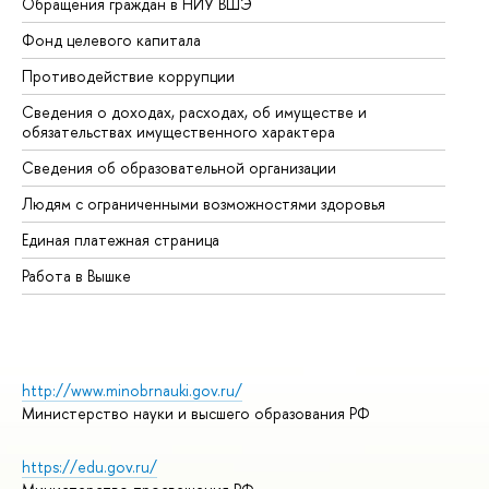
Обращения граждан в НИУ ВШЭ
Ас
Фонд целевого капитала
До
Противодействие коррупции
Це
Сведения о доходах, расходах, об имуществе и
Би
обязательствах имущественного характера
Об
Сведения об образовательной организации
Об
Людям с ограниченными возможностями здоровья
Единая платежная страница
Работа в Вышке
http://www.minobrnauki.gov.ru/
Министерство науки и высшего образования РФ
https://edu.gov.ru/