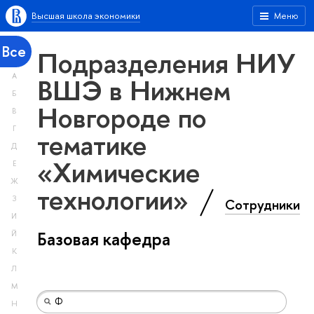
Высшая школа экономики
Меню
Все
Подразделения НИУ
А
ВШЭ в Нижнем
Б
Новгороде по
В
Г
тематике
Д
«Химические
Е
Ж
технологии»
З
Сотрудники
И
Базовая кафедра
Й
К
Л
М
Н