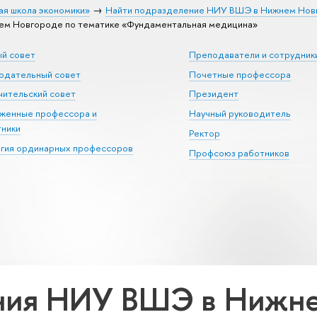
ая школа экономики»
Найти подразделение НИУ ВШЭ в Нижнем Нов
м Новгороде по тематике «Фундаментальная медицина»
ый совет
Преподаватели и сотрудник
юдательный совет
Почетные профессора
ительский совет
Президент
уженные профессора и
Научный руководитель
тники
Ректор
егия ординарных профессоров
Профсоюз работников
ния НИУ ВШЭ в Нижне