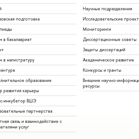
й
Научные подразделения
зовская подготовка
Исследовательские проек
пиады
Мониторинги
м в бакалавриат
Диссертационные советы
а+
Защиты диссертаций
м в магистратуру
Академическое развитие
рантура
Конкурсы и гранты
лнительное образование
Внешние научно-информац
ресурсы
р развития карьеры
ес-инкубатор ВШЭ
зовательные партнерства
ная связь и взаимодействие с
чателями услуг