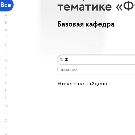
тематике «Ф
Все
А
Базовая кафедра
Б
В
Г
Д
Е
Ж
З
Название
И
Ничего не найдено
Й
К
Л
М
Н
О
П