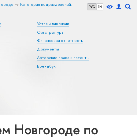
городе
Категория подразделений:
РУС
EN
и
Устав и лицензии
Оргструктура
Финансовая отчетность
Документы
Авторские права и патенты
Брендбук
м Новгороде по