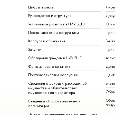
Цифры и факты
Лице
Руководство и структура
Дову
Устойчивое развитие в НИУ ВШЭ
Олим
Преподаватели и сотрудники
Прие
Корпуса и общежития
Вышк
Закупки
Прие
Обращения граждан в НИУ ВШЭ
Аспи
Фонд целевого капитала
Допо
Противодействие коррупции
Цент
Сведения о доходах, расходах, об
Бизн
имуществе и обязательствах
Обра
имущественного характера
Обрат
Сведения об образовательной
полу
организации
Людям с ограниченными возможностями