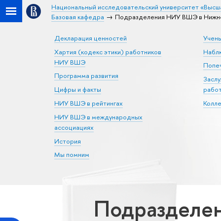
Национальный исследовательский университет «Высш
Базовая кафедра
Подразделения НИУ ВШЭ в Нижне
Декларация ценностей
Учен
Хартия (кодекс этики) работников
Набл
НИУ ВШЭ
Попеч
Программа развития
Засл
Цифры и факты
рабо
НИУ ВШЭ в рейтингах
Колл
НИУ ВШЭ в международных
ассоциациях
История
Мы помним
Подразделе