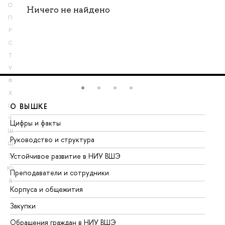
О
Ничего не найдено
П
Р
С
Т
У
Ф
Х
О ВЫШКЕ
О
Ц
Ч
Цифры и факты
Ли
Ш
Руководство и структура
До
Щ
Устойчивое развитие в НИУ ВШЭ
Ол
Э
Ю
Преподаватели и сотрудники
Пр
Я
Корпуса и общежития
Вы
Закупки
Пр
Обращения граждан в НИУ ВШЭ
Ас