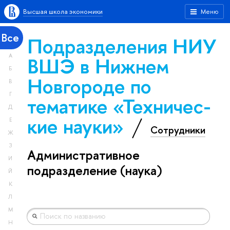
Высшая школа экономики
Меню
Все
Подразделения НИУ
А
ВШЭ в Нижнем
Б
Новгороде по
В
Г
тематике «Тех­ничес­
Д
кие науки»
Е
Сотрудники
Ж
З
Административное
И
подразделение (наука)
Й
К
Л
М
Н