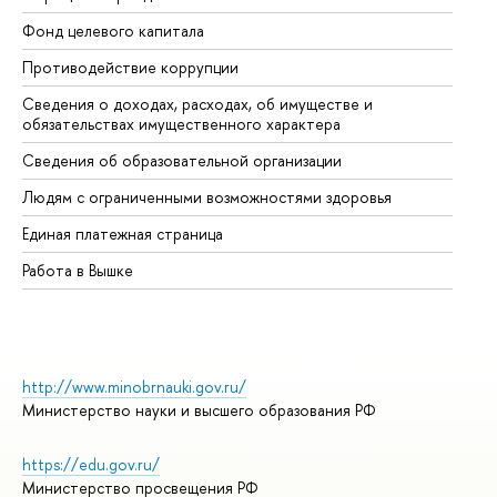
Фонд целевого капитала
До
Противодействие коррупции
Це
Сведения о доходах, расходах, об имуществе и
Би
обязательствах имущественного характера
Об
Сведения об образовательной организации
Об
Людям с ограниченными возможностями здоровья
Единая платежная страница
Работа в Вышке
http://www.minobrnauki.gov.ru/
Министерство науки и высшего образования РФ
https://edu.gov.ru/
Министерство просвещения РФ