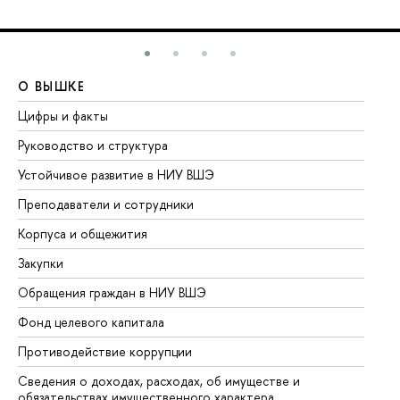
О ВЫШКЕ
О
Цифры и факты
Ли
Руководство и структура
До
Устойчивое развитие в НИУ ВШЭ
Ол
Преподаватели и сотрудники
Пр
Корпуса и общежития
Вы
Закупки
Пр
Обращения граждан в НИУ ВШЭ
Ас
Фонд целевого капитала
До
Противодействие коррупции
Це
Сведения о доходах, расходах, об имуществе и
Би
обязательствах имущественного характера