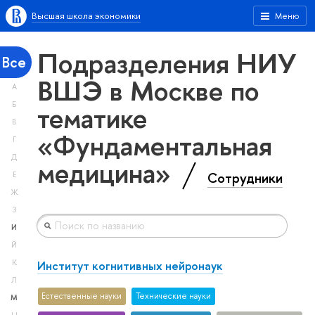
Высшая школа экономики
Меню
Подразделения НИУ
Все
ВШЭ в Москве по
А
тематике
Б
В
«Фундаментальная
Г
Д
медицина»
Сотрудники
Е
Ж
З
И
Й
Институт когнитивных нейронаук
К
Л
Естественные науки
Тех­ничес­кие науки
М