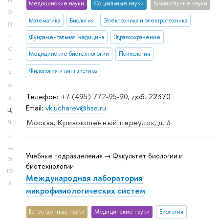
Н
Медицинские науки
Социальные науки
Гуманитарные науки
О
Математика
Биология
Электроника и электротехника
П
Р
Фундаментальная медицина
Здравоохранение
С
Медицинские биотехнологии
Психология
Т
Филология и лингвистика
У
Ф
Телефон:
+7 (495) 772-95-90
, доб. 22370
Х
Email:
vklucharev@hse.ru
Ц
Москва, Кривоколенный переулок, д. 3
Ч
Ш
Щ
Учебные подразделения → Факультет биологии и
Э
биотехнологии
Ю
Международная лаборатория
Я
микрофизиологических систем
Естественные науки
Медицинские науки
Биология