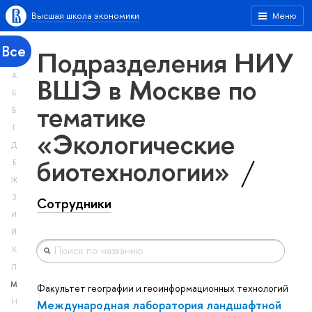
Высшая школа экономики
Меню
Все
Подразделения НИУ
А
ВШЭ в Москве по
Б
тематике
В
Г
«Экологические
Д
биотехнологии»
Е
Ж
З
Сотрудники
И
Й
К
Л
М
Факультет географии и геоинформационных технологий
Международная лаборатория ландшафтной
Н