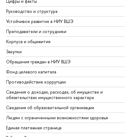
Цифры и факты
Ли
Руководство и структура
До
Устойчивое развитие в НИУ ВШЭ
Ол
Преподаватели и сотрудники
Пр
Корпуса и общежития
Вы
Закупки
Пр
Обращения граждан в НИУ ВШЭ
Ас
Фонд целевого капитала
До
Противодействие коррупции
Це
Сведения о доходах, расходах, об имуществе и
Би
обязательствах имущественного характера
Об
Сведения об образовательной организации
Об
Людям с ограниченными возможностями здоровья
Единая платежная страница