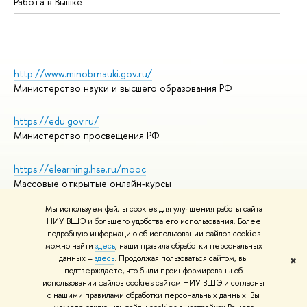
Работа в Вышке
http://www.minobrnauki.gov.ru/
Министерство науки и высшего образования РФ
https://edu.gov.ru/
Министерство просвещения РФ
https://elearning.hse.ru/mooc
Массовые открытые онлайн-курсы
Мы используем файлы cookies для улучшения работы сайта
НИУ ВШЭ и большего удобства его использования. Более
подробную информацию об использовании файлов cookies
© НИУ ВШЭ 1993–2026
Адреса и контакты
можно найти
здесь
, наши правила обработки персональных
Условия использования материалов
данных –
здесь
. Продолжая пользоваться сайтом, вы
✖
подтверждаете, что были проинформированы об
Политика конфиденциальности
использовании файлов cookies сайтом НИУ ВШЭ и согласны
Правила применения рекомендательных технологий в НИУ ВШЭ
с нашими правилами обработки персональных данных. Вы
Карта сайта