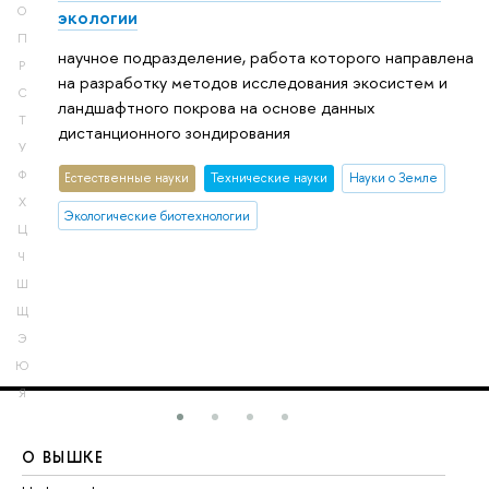
О
экологии
П
научное подразделение, работа которого направлена
Р
на разработку методов исследования экосистем и
С
ландшафтного покрова на основе данных
Т
дистанционного зондирования
У
Ф
Естественные науки
Тех­ничес­кие науки
Науки о Земле
Х
Экологические биотехнологии
Ц
Ч
Ш
Щ
Э
Ю
Я
О ВЫШКЕ
О