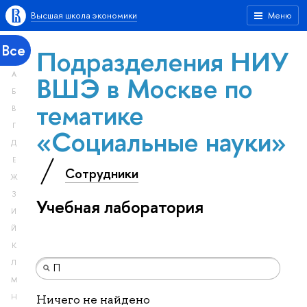
Высшая школа экономики
Меню
Все
Подразделения НИУ
А
ВШЭ в Москве по
Б
тематике
В
Г
«Социальные науки»
Д
Е
Сотрудники
Ж
З
Учебная лаборатория
И
Й
К
Л
М
Н
Ничего не найдено