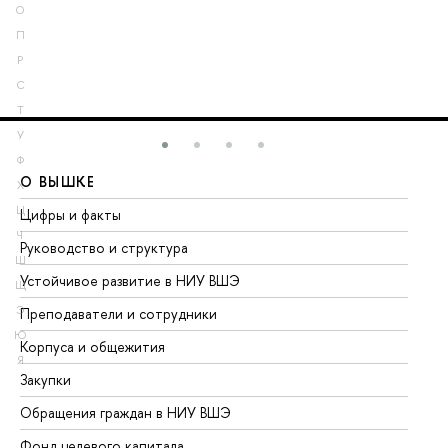
О
П
Р
С
Т
У
Ф
О ВЫШКЕ
О
Х
Ц
Цифры и факты
Ли
Ч
Руководство и структура
До
Ш
Устойчивое развитие в НИУ ВШЭ
Ол
Щ
Э
Преподаватели и сотрудники
Пр
Ю
Корпуса и общежития
Вы
Я
Закупки
Пр
Обращения граждан в НИУ ВШЭ
Ас
Фонд целевого капитала
До