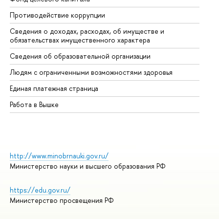
Противодействие коррупции
Це
Сведения о доходах, расходах, об имуществе и
Би
обязательствах имущественного характера
Об
Сведения об образовательной организации
Об
Людям с ограниченными возможностями здоровья
Единая платежная страница
Работа в Вышке
http://www.minobrnauki.gov.ru/
Министерство науки и высшего образования РФ
https://edu.gov.ru/
Министерство просвещения РФ