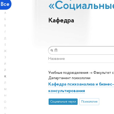
«Социальны
Все
А
Кафедра
Б
В
Г
Д
Е
Ж
З
Название
И
Й
Учебные подразделения → Факультет с
К
Департамент психологии
Кафедра психоанализа и бизнес-
Л
М
консультирования
Н
Социальные науки
Психология
О
П