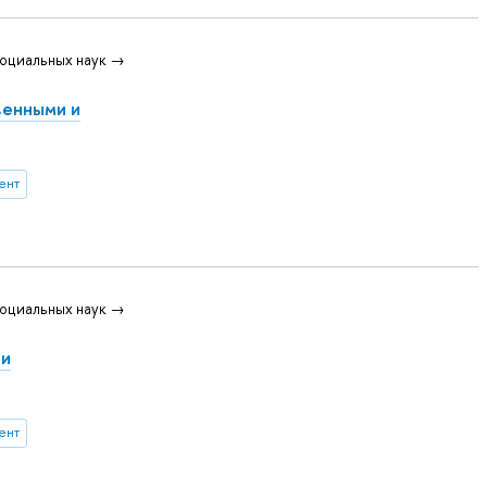
оциальных наук →
венными и
ент
оциальных наук →
ки
ент