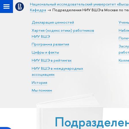
Национальный исследовательский университет «Высш
Кафедра
Подразделения НИУ ВШЭ в Москве по те
Декларация ценностей
Учен
Хартия (кодекс этики) работников
Набл
НИУ ВШЭ
Попеч
Программа развития
Засл
Цифры и факты
рабо
НИУ ВШЭ в рейтингах
Колл
НИУ ВШЭ в международных
ассоциациях
История
Мы помним
Подразделен