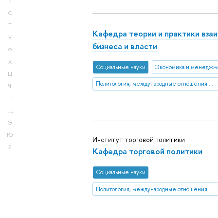
Р
С
Т
Кафедра теории и практики вза
У
бизнеса и власти
Ф
Х
Социальные науки
Экономика и менеджм
Ц
Политология, международные отношения и ГМУ
Ч
Ш
Щ
Э
Ю
Институт торговой политики
Я
Кафедра торговой политики
Социальные науки
Политология, международные отношения и ГМУ