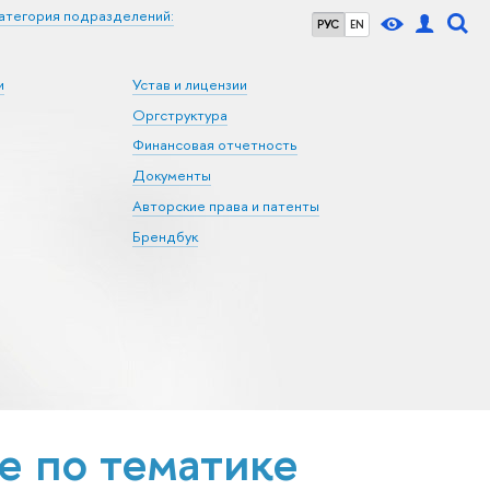
атегория подразделений:
РУС
EN
и
Устав и лицензии
Оргструктура
Финансовая отчетность
Документы
Авторские права и патенты
Брендбук
 по тематике