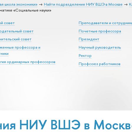
ая школа экономики»
Найти подразделение НИУ ВШЭ в Москве
К
матике «Социальные науки»
ый совет
Преподаватели и сотрудник
юдательный совет
Почетные профессора
ительский совет
Президент
уженные профессора и
Научный руководитель
тники
Ректор
егия ординарных профессоров
Профсоюз работников
ия НИУ ВШЭ в Москве