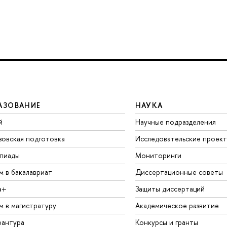
АЗОВАНИЕ
НАУКА
й
Научные подразделения
зовская подготовка
Исследовательские проек
пиады
Мониторинги
м в бакалавриат
Диссертационные советы
а+
Защиты диссертаций
м в магистратуру
Академическое развитие
рантура
Конкурсы и гранты