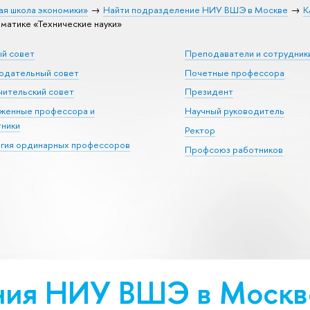
ая школа экономики»
Найти подразделение НИУ ВШЭ в Москве
К
тике «Тех­ничес­кие науки»
ый совет
Преподаватели и сотрудник
юдательный совет
Почетные профессора
ительский совет
Президент
уженные профессора и
Научный руководитель
тники
Ректор
егия ординарных профессоров
Профсоюз работников
ия НИУ ВШЭ в Москве