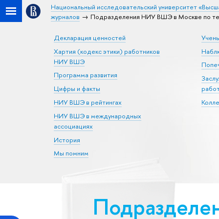
Национальный исследовательский университет «Высш
журналов
Подразделения НИУ ВШЭ в Москве по тема
Декларация ценностей
Учен
Хартия (кодекс этики) работников
Набл
НИУ ВШЭ
Попеч
Программа развития
Засл
Цифры и факты
рабо
НИУ ВШЭ в рейтингах
Колл
НИУ ВШЭ в международных
ассоциациях
История
Мы помним
Подразделен