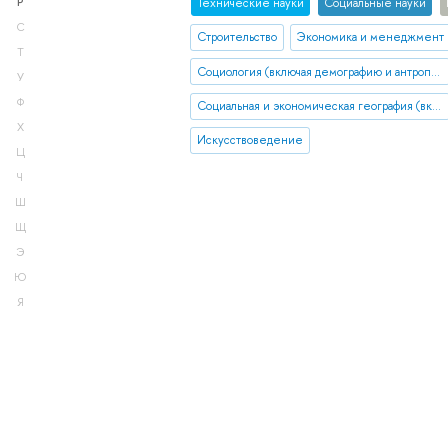
Тех­ничес­кие науки
Социальные науки
Р
С
Строительство
Экономика и менеджмент
Т
Социология (включая демографию и антропологию)
У
Ф
Социальная и экономическая география (включая урбанистику и транспорт)
Х
Искусствоведение
Ц
Ч
Ш
Щ
Э
Ю
Я