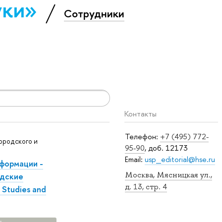
уки»
Сотрудники
Контакты
Телефон:
+7 (495) 772-
ородского и
95-90
, доб. 12173
Email:
usp_editorial@hse.ru
формации -
Москва, Мясницкая ул.,
одские
д. 13, стр. 4
 Studies and