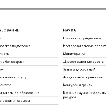
АЗОВАНИЕ
НАУКА
й
Научные подразделения
зовская подготовка
Исследовательские проек
пиады
Мониторинги
м в бакалавриат
Диссертационные советы
а+
Защиты диссертаций
м в магистратуру
Академическое развитие
рантура
Конкурсы и гранты
лнительное образование
Внешние научно-информац
ресурсы
р развития карьеры