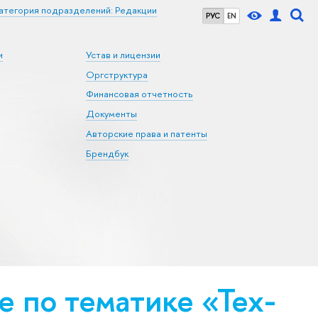
атегория подразделений: Редакции
РУС
EN
и
Устав и лицензии
Оргструктура
Финансовая отчетность
Документы
Авторские права и патенты
Брендбук
 по тематике «Тех­