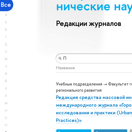
ничес­кие на
Все
А
Редакции журналов
Б
В
Г
Д
Е
Ж
З
Название
И
Й
Учебные подразделения → Факультет г
К
регионального развития
Редакция средства массовой ин
Л
М
международного журнала «Гор
Н
исследования и практики (Urban
О
Practices)»
П