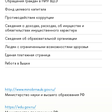
Обращения граждан в НИУ ВШЭ
Ас
Фонд целевого капитала
До
Противодействие коррупции
Це
Сведения о доходах, расходах, об имуществе и
Би
обязательствах имущественного характера
Об
Сведения об образовательной организации
Об
Людям с ограниченными возможностями здоровья
Единая платежная страница
Работа в Вышке
http://www.minobrnauki.gov.ru/
Министерство науки и высшего образования РФ
https://edu.gov.ru/