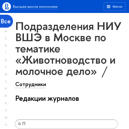
Высшая школа экономики
Меню
Все
Подразделения НИУ
А
ВШЭ в Москве по
Б
тематике
В
Г
«Животноводство и
Д
молочное дело»
Е
Ж
З
Сотрудники
И
Редакции журналов
Й
К
Л
М
Н