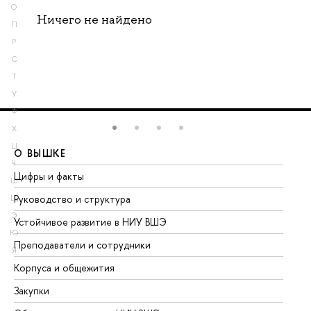
О
Ничего не найдено
П
Р
С
Т
У
Ф
Х
Ц
О ВЫШКЕ
О
Ч
Цифры и факты
Ли
Ш
Руководство и структура
До
Щ
Э
Устойчивое развитие в НИУ ВШЭ
Ол
Ю
Преподаватели и сотрудники
Пр
Я
Корпуса и общежития
Вы
Закупки
Пр