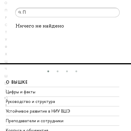
О
П
Р
Ничего не найдено
С
Т
У
Ф
Х
Ц
Ч
Ш
О ВЫШКЕ
О
Щ
Э
Цифры и факты
Ли
Ю
Руководство и структура
До
Я
Устойчивое развитие в НИУ ВШЭ
Ол
Преподаватели и сотрудники
Пр
Корпуса и общежития
Вы