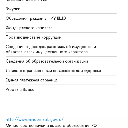
Закупки
Пр
Обращения граждан в НИУ ВШЭ
Ас
Фонд целевого капитала
До
Противодействие коррупции
Це
Сведения о доходах, расходах, об имуществе и
Би
обязательствах имущественного характера
Об
Сведения об образовательной организации
Об
Людям с ограниченными возможностями здоровья
Единая платежная страница
Работа в Вышке
http://www.minobrnauki.gov.ru/
Министерство науки и высшего образования РФ