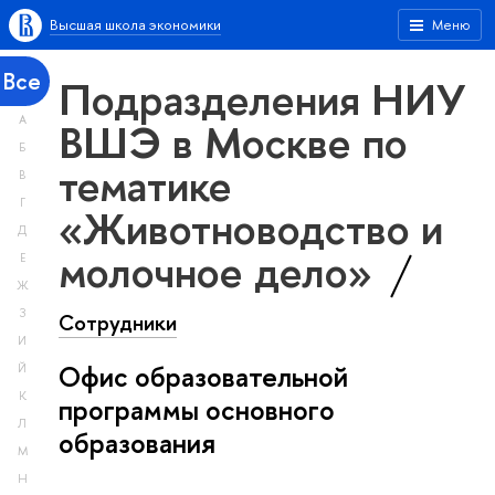
Высшая школа экономики
Меню
Все
Подразделения НИУ
А
ВШЭ в Москве по
Б
тематике
В
Г
«Животноводство и
Д
молочное дело»
Е
Ж
З
Сотрудники
И
Офис образовательной
Й
К
программы основного
Л
образования
М
Н