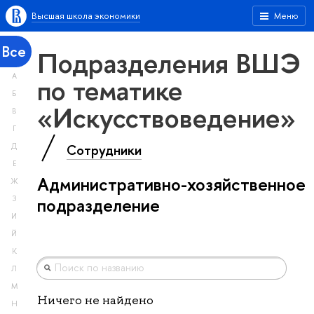
Высшая школа экономики
Меню
Все
Подразделения ВШЭ
А
по тематике
Б
«Искусствоведение»
В
Г
Сотрудники
Д
Е
Административно-хозяйственное
Ж
З
подразделение
И
Й
К
Л
М
Ничего не найдено
Н