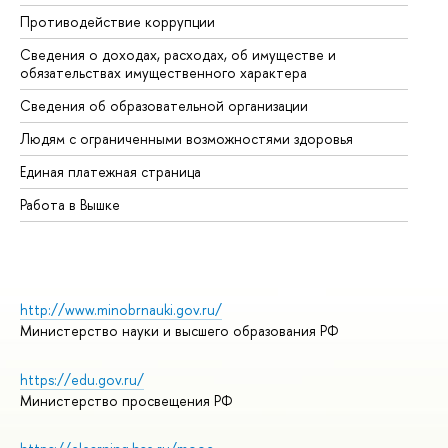
Противодействие коррупции
Це
Сведения о доходах, расходах, об имуществе и
Би
обязательствах имущественного характера
Об
Сведения об образовательной организации
Об
Людям с ограниченными возможностями здоровья
Единая платежная страница
Работа в Вышке
http://www.minobrnauki.gov.ru/
Министерство науки и высшего образования РФ
https://edu.gov.ru/
Министерство просвещения РФ