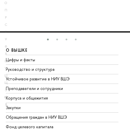
О
П
Р
С
Т
У
Ф
О ВЫШКЕ
О
Х
Цифры и факты
Ли
Ц
Ч
Руководство и структура
До
Ш
Устойчивое развитие в НИУ ВШЭ
Ол
Щ
Преподаватели и сотрудники
Пр
Э
Ю
Корпуса и общежития
Вы
Я
Закупки
Пр
Обращения граждан в НИУ ВШЭ
Ас
Фонд целевого капитала
До