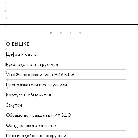
О
П
Р
С
Т
У
О ВЫШКЕ
О
Ф
Цифры и факты
Ли
Х
Руководство и структура
До
Ц
Ч
Устойчивое развитие в НИУ ВШЭ
Ол
Ш
Преподаватели и сотрудники
Пр
Щ
Корпуса и общежития
Вы
Э
Ю
Закупки
Пр
Я
Обращения граждан в НИУ ВШЭ
Ас
Фонд целевого капитала
До
Противодействие коррупции
Це