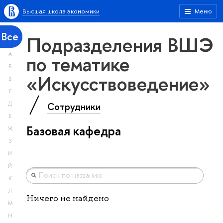
Высшая школа экономики
Меню
Все
Подразделения ВШЭ
А
по тематике
Б
«Искусствоведение»
В
Г
Сотрудники
Д
Е
Базовая кафедра
Ж
З
И
Й
К
Л
Ничего не найдено
М
Н