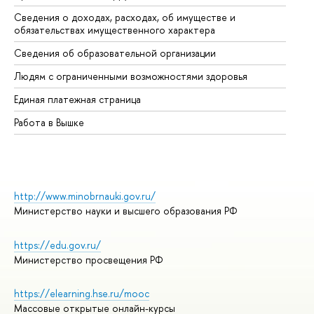
Сведения о доходах, расходах, об имуществе и
Би
обязательствах имущественного характера
Об
Сведения об образовательной организации
Об
Людям с ограниченными возможностями здоровья
Единая платежная страница
Работа в Вышке
http://www.minobrnauki.gov.ru/
Министерство науки и высшего образования РФ
https://edu.gov.ru/
Министерство просвещения РФ
https://elearning.hse.ru/mooc
Массовые открытые онлайн-курсы