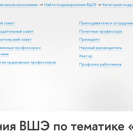
ая школа экономики»
Найти подразделение ВШЭ
Категория подр
ый совет
Преподаватели и сотрудник
юдательный совет
Почетные профессора
ительский совет
Президент
уженные профессора и
Научный руководитель
тники
Ректор
егия ординарных профессоров
Профсоюз работников
ния ВШЭ по тематике