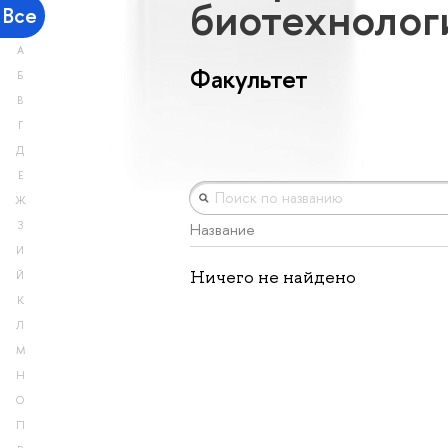
биотехноло
Все
А
Факультет
Б
В
Г
Д
Е
Ж
З
Название
И
Ничего не найдено
Й
К
Л
М
Н
О
П