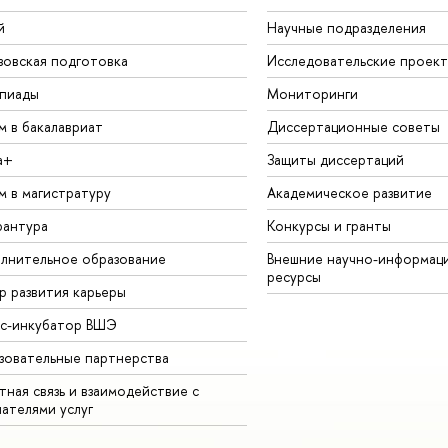
й
Научные подразделения
зовская подготовка
Исследовательские проек
пиады
Мониторинги
м в бакалавриат
Диссертационные советы
а+
Защиты диссертаций
м в магистратуру
Академическое развитие
рантура
Конкурсы и гранты
лнительное образование
Внешние научно-информац
ресурсы
р развития карьеры
ес-инкубатор ВШЭ
зовательные партнерства
ная связь и взаимодействие с
чателями услуг