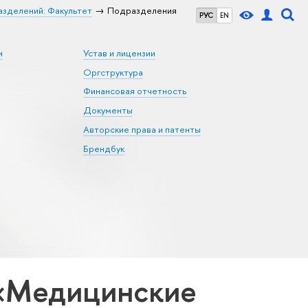
азделений: Факультет
Подразделения
РУС
EN
и
Устав и лицензии
Оргструктура
Финансовая отчетность
Документы
Авторские права и патенты
Брендбук
 «Медицинские