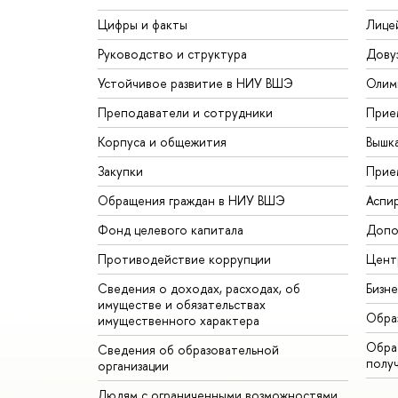
Цифры и факты
Лице
Руководство и структура
Дову
Устойчивое развитие в НИУ ВШЭ
Олим
Преподаватели и сотрудники
Прие
Корпуса и общежития
Вышк
Закупки
Прие
Обращения граждан в НИУ ВШЭ
Аспи
Фонд целевого капитала
Допо
Противодействие коррупции
Цент
Сведения о доходах, расходах, об
Бизн
имуществе и обязательствах
Обра
имущественного характера
Обрат
Сведения об образовательной
полу
организации
Людям с ограниченными возможностями