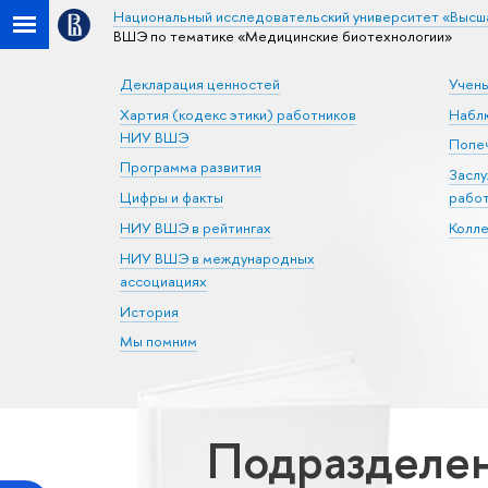
Национальный исследовательский университет «Высш
ВШЭ по тематике «Медицинские биотехнологии»
Декларация ценностей
Учен
Хартия (кодекс этики) работников
Набл
НИУ ВШЭ
Попеч
Программа развития
Засл
Цифры и факты
рабо
НИУ ВШЭ в рейтингах
Колл
НИУ ВШЭ в международных
ассоциациях
История
Мы помним
Подразделе